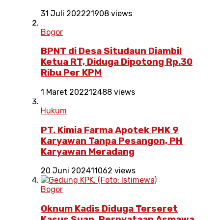
31 Juli 2022
21908 views
Bogor
BPNT di Desa Situdaun Diambil
Ketua RT, Diduga Dipotong Rp.30
Ribu Per KPM
1 Maret 2022
12488 views
Hukum
PT. Kimia Farma Apotek PHK 9
Karyawan Tanpa Pesangon, PH
Karyawan Meradang
20 Juni 2024
11062 views
Bogor
Oknum Kadis Diduga Terseret
Kasus Suap, Pernyataan Asmawa