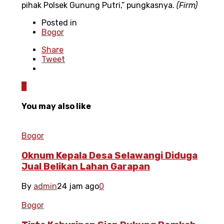
pihak Polsek Gunung Putri,” pungkasnya.
(Firm)
Posted in
Bogor
Share
Tweet
0
You may also like
Bogor
Oknum Kepala Desa Selawangi Diduga
Jual Belikan Lahan Garapan
By
admin
24 jam ago
0
Bogor