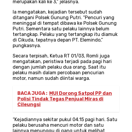
merupakan kali ke 3,” jelasnya.
Ia mengatakan, kejadian tersebut sudah
ditangani Polsek Gunung Putri. “Pencuri yang
meninggal di tempat dibawa ke Polsek Gunung
Putri. Sementara satu pelaku lainnya belum
tertangkap. Pelaku yang tertangkap itu diamuk
di Cikuda, tepatnya depan PT. Elemindo,”
pungkasnya.
Secara terpisah, Ketua RT 01/03, Romli juga
mengatakan, peristiwa terjadi pada pagi hari
dengan jumlah pelaku dua orang. Saat itu
pelaku masih dalam percobaan pencurian
motor, namun sudah diintai warga.
BACA JUGA :
MUI Dorong Satpol PP dan
Polisi Tindak Tegas Penjual Miras di
Cileungsi
“Kejadiannya sekitar pukul 04.15 pagi hari. Satu
pelaku berusaha mencuri motor dan satu
lainnya menunggu di gang untuk melihat