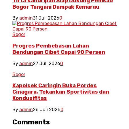
Tirta Kahuripan Siap Dukung Pemkab
Bogor Tangani Dampak Kemarau
By
admin
31 Juli 2026
0
Bogor
Progres Pembebasan Lahan
Bendungan Cibet Capai 90 Persen
By
admin
27 Juli 2026
0
Bogor
Kapolsek Caringin Buka Pordes
Cinagara, Tekankan Sportivitas dan
Kondusifitas
By
admin
26 Juli 2026
0
Comments