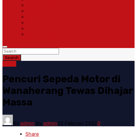
Pemerintahan
Ragam
Olah Raga
Opini
Sosok
Susunan Redaksi
Search
Bogor
Pencuri Sepeda Motor di
Wanaherang Tewas Dihajar
Massa
By
admin
By
admin
22 Februari 2022
0
Share