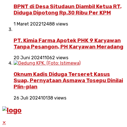
BPNT di Desa Situdaun Diambil Ketua RT,
Diduga Dipotong Rp.30 Ribu Per KPM
1 Maret 2022
12488 views
PT. Kimia Farma Apotek PHK 9 Karyawan
Tanpa Pesangon, PH Karyawan Meradang
20 Juni 2024
11062 views
Oknum Kadis Diduga Terseret Kasus
Suap, Pernyataan Asmawa Tosepu Dinilai
Plin-plan
26 Juli 2024
10138 views
✕