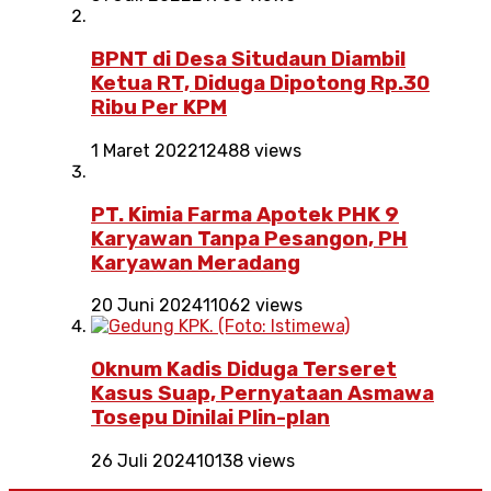
BPNT di Desa Situdaun Diambil
Ketua RT, Diduga Dipotong Rp.30
Ribu Per KPM
1 Maret 2022
12488 views
PT. Kimia Farma Apotek PHK 9
Karyawan Tanpa Pesangon, PH
Karyawan Meradang
20 Juni 2024
11062 views
Oknum Kadis Diduga Terseret
Kasus Suap, Pernyataan Asmawa
Tosepu Dinilai Plin-plan
26 Juli 2024
10138 views