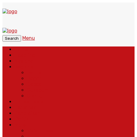
Menu
Search
Home
Headline
Nasional
Regional
Banten
Bogor
Depok
Sukabumi
Cianjur
Lintas Daerah
Peristiwa
Pendidikan
Politik
More
Wajah Desa
Adventorial