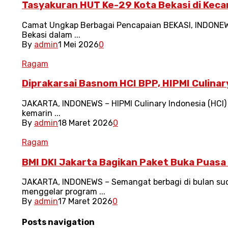
Tasyakuran HUT Ke-29 Kota Bekasi di Ke
Camat Ungkap Berbagai Pencapaian BEKASI, INDONEWS
Bekasi dalam ...
By
admin
1 Mei 2026
0
Ragam
Diprakarsai Basnom HCI BPP, HIPMI Culinar
JAKARTA, INDONEWS – HIPMI Culinary Indonesia (HCI
kemarin ...
By
admin
18 Maret 2026
0
Ragam
BMI DKI Jakarta Bagikan Paket Buka Puasa
‎‎JAKARTA, INDONEWS – Semangat berbagi di bulan s
menggelar program ...
By
admin
17 Maret 2026
0
Posts navigation