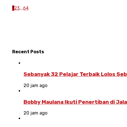
1
2
3
...
64
Recent
Posts
Sebanyak 32 Pelajar Terbaik Lolos Se
20 jam ago
Bobby Maulana Ikuti Penertiban di Jal
20 jam ago