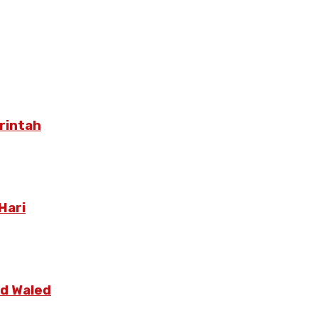
rintah
Hari
id Waled