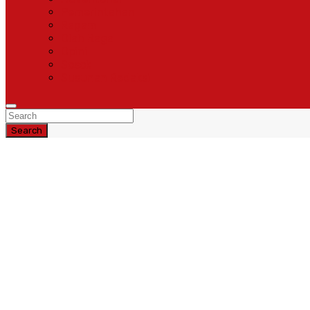
Pemerintahan
Ragam
Olah Raga
Opini
Sosok
Susunan Redaksi
Search