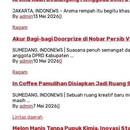
JAKARTA, INDONEWS – Aroma rempah itu begitu khas. 
By
admin
13 Mei 2026
0
Ragam
Akur Bagi-bagi Doorprize di Nobar Persib V
SUMEDANG, INDONEWS | Suasana penuh semangat dan 
anggota DPRD Kabupaten ...
By
admin
10 Mei 2026
0
Ragam
In Coffee Pamulihan Disiapkan Jadi Ruang
SUMEDANG, INDONEWS | Sebuah ruang kreatif baru mul
masih ...
By
admin
7 Mei 2026
0
Lintas daerah
Melon Manis Tanpa Pupuk Kimia, Inovasi S