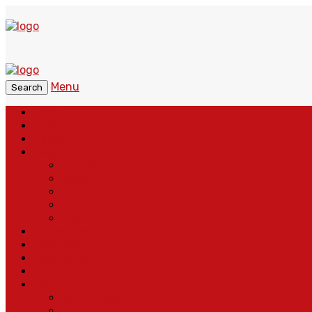
Menu
Search
Home
Headline
Nasional
Regional
Banten
Bogor
Depok
Sukabumi
Cianjur
Lintas Daerah
Peristiwa
Pendidikan
Politik
More
Wajah Desa
Adventorial