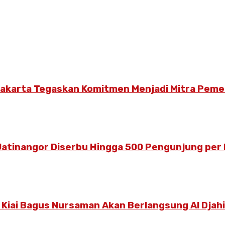
 Jakarta Tegaskan Komitmen Menjadi Mitra Peme
Jatinangor Diserbu Hingga 500 Pengunjung per 
 Kiai Bagus Nursaman Akan Berlangsung Al Djah