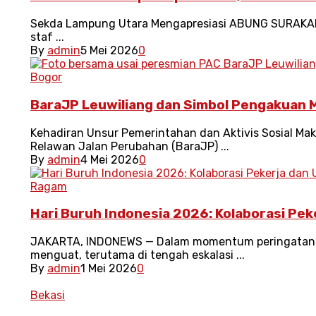
Sekda Lampung Utara Mengapresiasi ABUNG SURAKART
staf ...
By
admin
5 Mei 2026
0
Bogor
BaraJP Leuwiliang dan Simbol Pengakuan 
Kehadiran Unsur Pemerintahan dan Aktivis Sosial M
Relawan Jalan Perubahan (BaraJP) ...
By
admin
4 Mei 2026
0
Ragam
Hari Buruh Indonesia 2026: Kolaborasi Pek
‎JAKARTA, INDONEWS — Dalam momentum peringatan Ha
menguat, terutama di tengah eskalasi ...
By
admin
1 Mei 2026
0
Bekasi