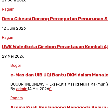
29 Juni 2026
Ragam
Desa Cibeusi Dorong Percepatan Penurunan 
12 Juni 2026
Ragam
UWK Waledkota Cirebon Perantauan Kembali A
29 Mei 2026
Bogor
e-Mas dan UIB UQI Bantu DKM dalam Manajer
BOGOR, INDONEWS — Eksekutif Masjid Mulia Makmur (e
By
admin
14 Mei 2026
0
Ragam
Aroma Kuah Beulangong Menggoda Selera d