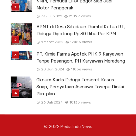
KNPI, Pemuda LIRA Bogor Siap Jadi
Motor Penggerak
31 Juli 2022
21899 views
BPNT di Desa Situdaun Diambil Ketua RT,
Diduga Dipotong Rp.30 Ribu Per KPM
1 Maret 2022
12485 views
PT. Kimia Farma Apotek PHK 9 Karyawan
Tanpa Pesangon, PH Karyawan Meradang
20 Juni 2024
11056 views
Oknum Kadis Diduga Terseret Kasus
Suap, Pernyataan Asmawa Tosepu Dinilai
Plin-plan
26 Juli 2024
10133 views
© 2022 Media Indo News