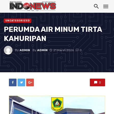
UNCATEGORIZED
PERUMDA AIR MINUM TIRTA
KAHURIPAN
By
ADMIN
By
ADMIN
21 Maret 2026
0
0