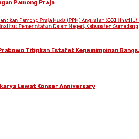
angan Pamong Praja
 Prabowo Titipkan Estafet Kepemimpinan Bangs
rkarya Lewat Konser Anniversary