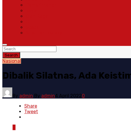
Pemerintahan
Ragam
Olah Raga
Opini
Sosok
Susunan Redaksi
Search
Nasional
Dibalik Silatnas, Ada Keist
By
admin
By
admin
4 April 2022
0
Share
Tweet
0