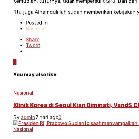
Kemudian, tuturnya, tidak mempersulit SPJ. Dan dari 
“Itu juga Alhamdulillah sudah memberikan kebijakan 
Posted in
Nasional
Share
Tweet
0
You may also like
Nasional
Klinik Korea di Seoul Kian Diminati, VandS Cl
By
admin
7 hari ago
0
Nasional