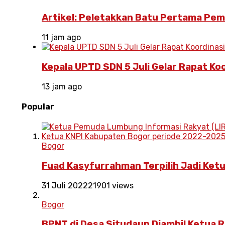
Artikel: Peletakkan Batu Pertama Pe
11 jam ago
Kepala UPTD SDN 5 Juli Gelar Rapat Ko
13 jam ago
Popular
Bogor
Fuad Kasyfurrahman Terpilih Jadi Ket
31 Juli 2022
21901 views
Bogor
BPNT di Desa Situdaun Diambil Ketua R