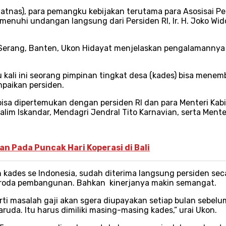
silatnas), para pemangku kebijakan terutama para Asosisai 
emenuhi undangan langsung dari Persiden RI, Ir. H. Joko Wi
Serang, Banten, Ukon Hidayat menjelaskan pengalamannya
ali ini seorang pimpinan tingkat desa (kades) bisa menemb
paikan persiden.
bisa dipertemukan dengan persiden RI dan para Menteri Kabi
Halim Iskandar, Mendagri Jendral Tito Karnavian, serta Ment
n Pada Puncak Hari Koperasi di Bali
kades se Indonesia, sudah diterima langsung persiden seca
 roda pembangunan. Bahkan kinerjanya makin semangat.
rti masalah gaji akan sgera diupayakan setiap bulan sebelum
da. Itu harus dimiliki masing-masing kades,” urai Ukon.