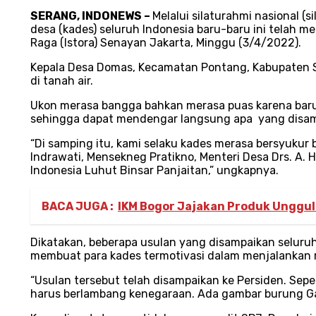
SERANG, INDONEWS –
Melalui silaturahmi nasional (
desa (kades) seluruh Indonesia baru-baru ini telah m
Raga (Istora) Senayan Jakarta, Minggu (3/4/2022).
Kepala Desa Domas, Kecamatan Pontang, Kabupaten 
di tanah air.
Ukon merasa bangga bahkan merasa puas karena baru k
sehingga dapat mendengar langsung apa yang disam
“Di samping itu, kami selaku kades merasa bersyukur 
Indrawati, Mensekneg Pratikno, Menteri Desa Drs. A. 
Indonesia Luhut Binsar Panjaitan,” ungkapnya.
BACA JUGA :
IKM Bogor Jajakan Produk Unggula
Dikatakan, beberapa usulan yang disampaikan seluruh 
membuat para kades termotivasi dalam menjalankan
“Usulan tersebut telah disampaikan ke Persiden. Sepe
harus berlambang kenegaraan. Ada gambar burung Garu