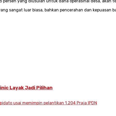
5 persen yang diusulan untuk dana operasinal desa, akan te
yang sangat luar biasa, bahkan pencerahan dan kepuasan ba
inic Layak Jadi Pilihan