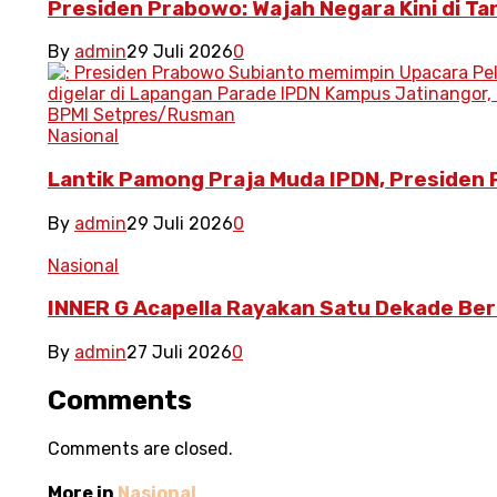
Presiden Prabowo: Wajah Negara Kini di T
By
admin
29 Juli 2026
0
Nasional
Lantik Pamong Praja Muda IPDN, Presiden
By
admin
29 Juli 2026
0
Nasional
INNER G Acapella Rayakan Satu Dekade Be
By
admin
27 Juli 2026
0
Comments
Comments are closed.
More in
Nasional