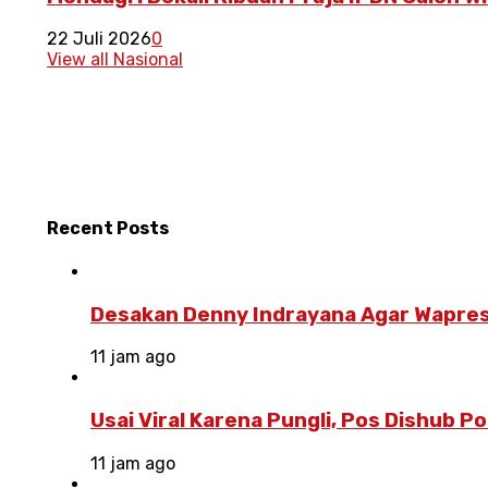
22 Juli 2026
0
View all Nasional
Recent
Posts
Desakan Denny Indrayana Agar Wapres
11 jam ago
Usai Viral Karena Pungli, Pos Dishub 
11 jam ago