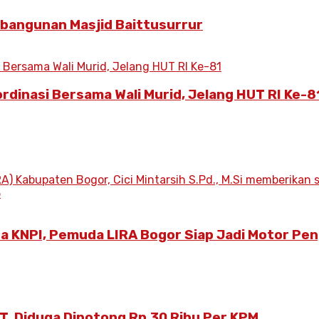
mbangunan Masjid Baittusurrur
ordinasi Bersama Wali Murid, Jelang HUT RI Ke-8
ua KNPI, Pemuda LIRA Bogor Siap Jadi Motor Pe
T, Diduga Dipotong Rp.30 Ribu Per KPM