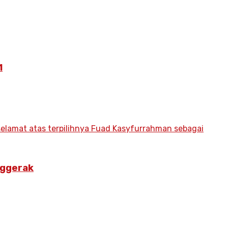
1
nggerak