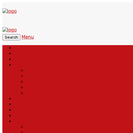
Menu
Search
Home
Headline
Nasional
Regional
Banten
Bogor
Depok
Sukabumi
Cianjur
Lintas Daerah
Peristiwa
Pendidikan
Politik
More
Wajah Desa
Adventorial