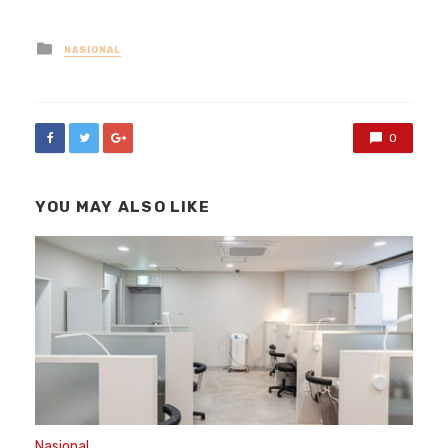
Posted
NASIONAL
in
0
YOU MAY ALSO LIKE
Nasional