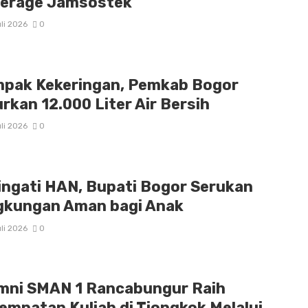
erage Jamsostek
li 2026
0
pak Kekeringan, Pemkab Bogor
urkan 12.000 Liter Air Bersih
li 2026
0
ingati HAN, Bupati Bogor Serukan
gkungan Aman bagi Anak
li 2026
0
mni SMAN 1 Rancabungur Raih
empatan Kuliah di Tiongkok Melalui