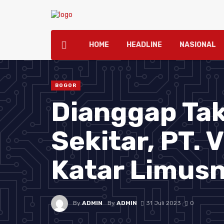
HOME
HEADLINE
NASIONAL
BOGOR
Dianggap Tak
Sekitar, PT. 
Katar Limus
By
ADMIN
By
ADMIN
31 Juli 2023
0