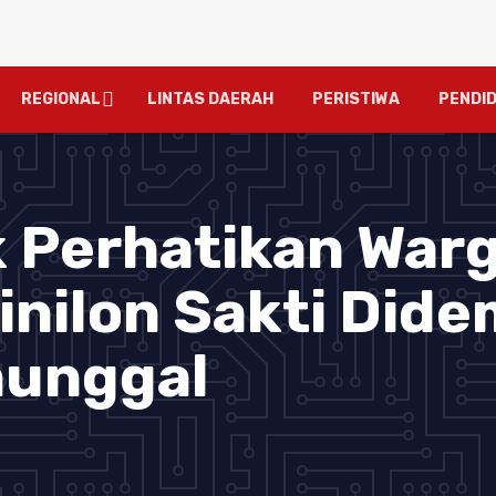
REGIONAL
LINTAS DAERAH
PERISTIWA
PENDID
 Perhatikan War
Vinilon Sakti Did
nunggal