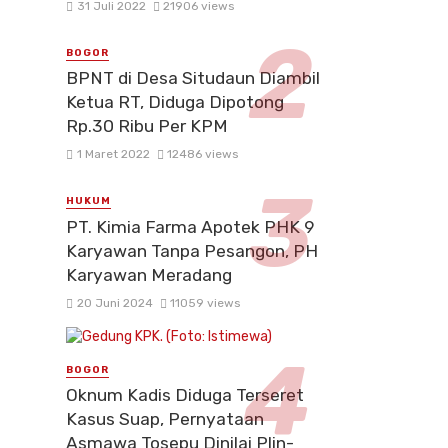
31 Juli 2022
21906 views
BOGOR
BPNT di Desa Situdaun Diambil
Ketua RT, Diduga Dipotong
Rp.30 Ribu Per KPM
1 Maret 2022
12486 views
HUKUM
PT. Kimia Farma Apotek PHK 9
Karyawan Tanpa Pesangon, PH
Karyawan Meradang
20 Juni 2024
11059 views
BOGOR
Oknum Kadis Diduga Terseret
Kasus Suap, Pernyataan
Asmawa Tosepu Dinilai Plin-