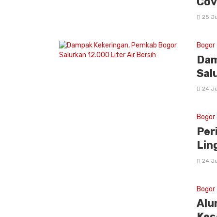
Cov
25 Ju
Bogor
Dam
Sal
24 Ju
Bogor
Per
Lin
24 Ju
Bogor
Alu
Kes