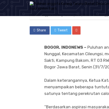
Puluhan anggota Karang Taruna (Katar) Desa Limus Nunggal,
Share
Tweet
BOGOR, INDONEWS –
Puluhan an
Nunggal, Kecamatan Cileungsi, men
Sakti, Kampung Bakom, RT 03 RW
Bogor Jawa Barat, Senin (31/7/2
Dalam keterangannya, Ketua Kata
menyampaikan beberapa tuntutan t
satunya tentang perekrutan calo
“Berdasarkan aspirasi masyarakat