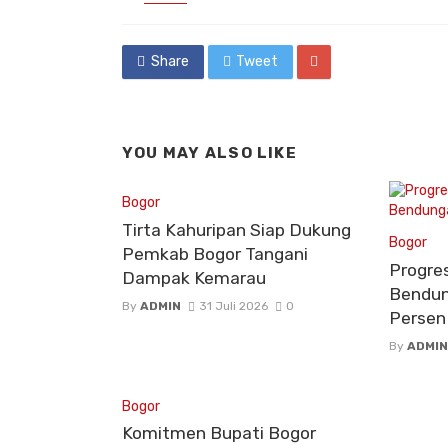
in
Share
Tweet
YOU MAY ALSO LIKE
Bogor
Tirta Kahuripan Siap Dukung
Bogor
Pemkab Bogor Tangani
Progre
Dampak Kemarau
Bendun
By
ADMIN
31 Juli 2026
0
Persen
By
ADMIN
Bogor
Komitmen Bupati Bogor