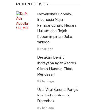
RECENT
POSTS
Mewariskan Fondasi
Indonesia Maju:
Pembangunan, Negara
Hukum dan Jejak
Kepemimpinan Joko
Widodo
1 hari ago
Desakan Denny
Indrayana Agar Wapres
Gibran Mundur, Tidak
Mendasar!
2 hari ago
Usai Viral Karena Pungli,
Pos Dishub Poncol
Digembok
2 hari ago