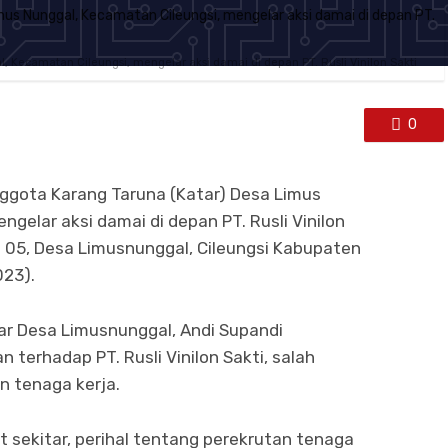
 Kecamatan Cileungsi, mengelar aksi damai di depan PT. Rusli Vinilon Sakti
0
ggota Karang Taruna (Katar) Desa Limus
gelar aksi damai di depan PT. Rusli Vinilon
 05, Desa Limusnunggal, Cileungsi Kabupaten
023).
r Desa Limusnunggal, Andi Supandi
erhadap PT. Rusli Vinilon Sakti, salah
n tenaga kerja.
 sekitar, perihal tentang perekrutan tenaga