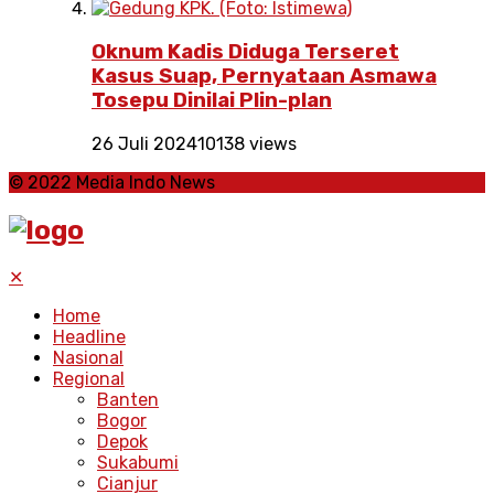
Oknum Kadis Diduga Terseret
Kasus Suap, Pernyataan Asmawa
Tosepu Dinilai Plin-plan
26 Juli 2024
10138 views
© 2022 Media Indo News
✕
Home
Headline
Nasional
Regional
Banten
Bogor
Depok
Sukabumi
Cianjur