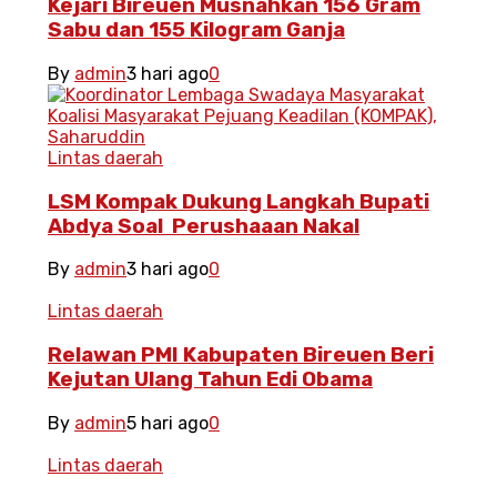
Kejari Bireuen Musnahkan 156 Gram
Sabu dan 155 Kilogram Ganja
By
admin
3 hari ago
0
Lintas daerah
LSM Kompak Dukung Langkah Bupati
Abdya Soal Perushaaan Nakal
By
admin
3 hari ago
0
Lintas daerah
Relawan PMI Kabupaten Bireuen Beri
Kejutan Ulang Tahun Edi Obama
By
admin
5 hari ago
0
Lintas daerah