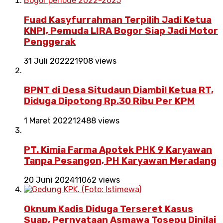
Fuad Kasyfurrahman Terpilih Jadi Ketua
KNPI, Pemuda LIRA Bogor Siap Jadi Motor
Penggerak
31 Juli 2022
21908 views
BPNT di Desa Situdaun Diambil Ketua RT,
Diduga Dipotong Rp.30 Ribu Per KPM
1 Maret 2022
12488 views
PT. Kimia Farma Apotek PHK 9 Karyawan
Tanpa Pesangon, PH Karyawan Meradang
20 Juni 2024
11062 views
Oknum Kadis Diduga Terseret Kasus
Suap, Pernyataan Asmawa Tosepu Dinilai