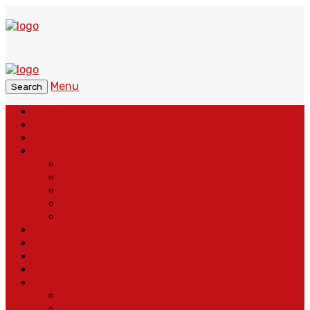
Menu
Search
Home
Headline
Nasional
Regional
Banten
Bogor
Depok
Sukabumi
Cianjur
Lintas Daerah
Peristiwa
Pendidikan
Politik
More
Wajah Desa
Adventorial