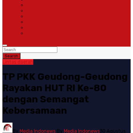
Pemerintahan
Ragam
Olah Raga
Opini
Sosok
Susunan Redaksi
Search
Lintas daerah
TP PKK Geudong-Geudong
Rayakan HUT RI Ke-80
dengan Semangat
Kebersamaan
By
Media Indonews
By
Media Indonews
30 Agustus