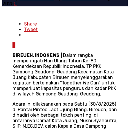
2025
0
Share
Tweet
0
B
IREUEN, INDONEWS
|
Dalam rangka
memperingati Hari Ulang Tahun Ke-80
Kemerdekaan Republik Indonesia, TP PKK
Gampong Geudong-Geudong Kecamatan Kota
Juang Kabupaten Bireuen menyelenggarakan
kegiatan bertemakan “Together We Can” untuk
memperkuat kapasitas pengurus dan kader PKK
di wilayah Gampong Geudong-Geudong.
Acara ini dilaksanakan pada Sabtu (30/8/2025)
di Pantai Pintoe Laot Ujung Blang, Bireuen, dan
dihadiri oleh berbagai tokoh penting, di
antaranya Camat Kota Juang, Musni Syahputra,
S.IP, M.EC.DEV, calon Kepala Desa Gampong