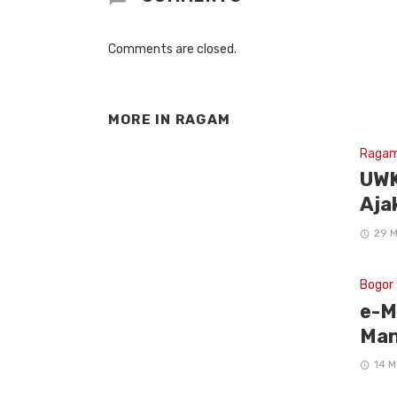
Comments are closed.
MORE IN
RAGAM
Raga
UWK
Aja
29 M
Bogor
e-M
Man
14 M