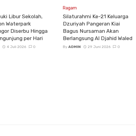
Ragam
ki Libur Sekolah,
Silaturahmi Ke-21 Keluarga
on Waterpark
Dzuriyah Pangeran Kiai
ngor Diserbu Hingga
Bagus Nursaman Akan
ngunjung per Hari
Berlangsung Al Djahid Waled
4 Juli 2026
0
By
ADMIN
29 Juni 2026
0