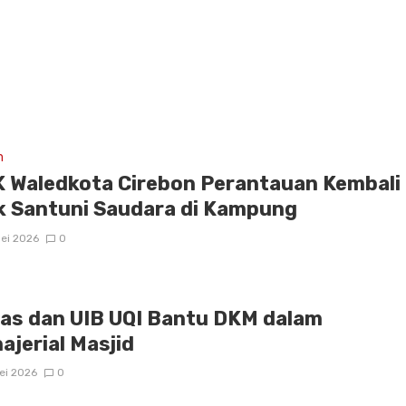
m
 Waledkota Cirebon Perantauan Kembali
k Santuni Saudara di Kampung
ei 2026
0
as dan UIB UQI Bantu DKM dalam
ajerial Masjid
ei 2026
0