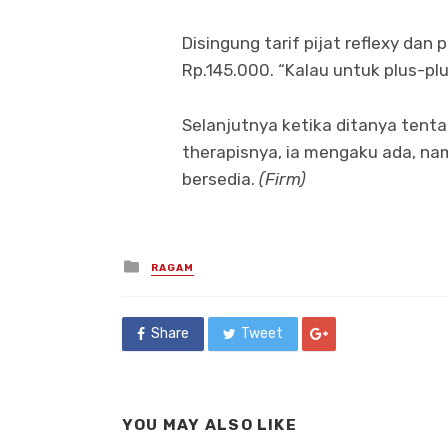
Disingung tarif pijat reflexy dan 
Rp.145.000. “Kalau untuk plus-plus
Selanjutnya ketika ditanya tenta
therapisnya, ia mengaku ada, na
bersedia.
(Firm)
Posted
RAGAM
in
Share
Tweet
YOU MAY ALSO LIKE