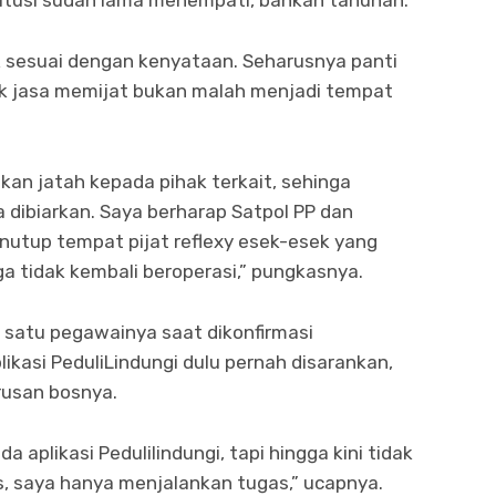
titusi sudah lama menempati, bahkan tahunan.
ak sesuai dengan kenyataan. Seharusnya panti
uk jasa memijat bukan malah menjadi tempat
n jatah kepada pihak terkait, sehinga
 dibiarkan. Saya berharap Satpol PP dan
utup tempat pijat reflexy esek-esek yang
 tidak kembali beroperasi,” pungkasnya.
h satu pegawainya saat dikonfirmasi
kasi PeduliLindungi dulu pernah disarankan,
rusan bosnya.
a aplikasi Pedulilindungi, tapi hingga kini tidak
s, saya hanya menjalankan tugas,” ucapnya.