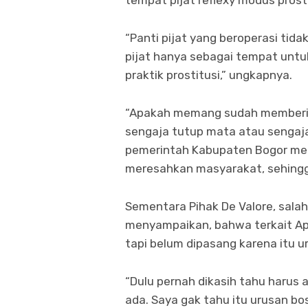
tempat pijat reflexy modus pros
“Panti pijat yang beroperasi tid
pijat hanya sebagai tempat unt
praktik prostitusi,” ungkapnya.
“Apakah memang sudah memberika
sengaja tutup mata atau sengaja
pemerintah Kabupaten Bogor men
meresahkan masyarakat, sehingga
Sementara Pihak De Valore, sala
menyampaikan, bahwa terkait Apli
tapi belum dipasang karena itu u
“Dulu pernah dikasih tahu harus ad
ada. Saya gak tahu itu urusan bo