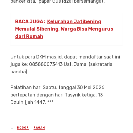
banker kita,” papar Gus Rizal bersemangat.
BACA JUGA :
Kelurahan Jatibening
Memulai Sibening, Warga Bisa Mengurus
dari Rumah
Untuk para DKM masjid, dapat mendaftar saat ini
juga ke: 085880073413 Ust. Jamal (sekretaris
panitia).
Pelatihan hari Sabtu, tanggal 30 Mei 2026
bertepatan dengan hari Tasyrik ketiga, 13
Dzulhijjah 1447. ***
Posted
BOGOR
RAGAM
in