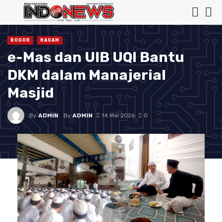
BOGOR
RAGAM
e-Mas dan UIB UQI Bantu
DKM dalam Manajerial
Masjid
By
ADMIN
By
ADMIN
14 Mei 2026
0