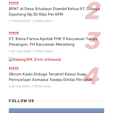
BOGOR
BPNT di Desa Situdaun Diambil Ketua RT, Diduga
Dipotong Rp.30 Ribu Per KPM
1 Maret 2022
12486 views
HUKUM
PT. Kimia Farma Apotek PHK 9 Karyawan Tanpa
Pesangon, PH Karyawan Meradang
20 Juni 2024
11059 views
BOGOR
Oknum Kadis Diduga Terseret Kasus Suap,
Pernyataan Asmawa Tosepu Dinilai Plin-plan
26 Juli 2024
10136 views
FOLLOW US