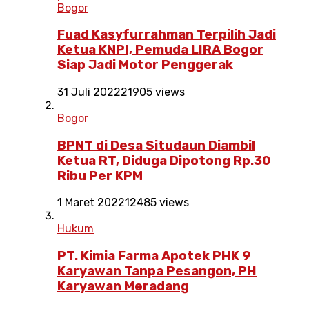
Bogor
Fuad Kasyfurrahman Terpilih Jadi
Ketua KNPI, Pemuda LIRA Bogor
Siap Jadi Motor Penggerak
31 Juli 2022
21905 views
Bogor
BPNT di Desa Situdaun Diambil
Ketua RT, Diduga Dipotong Rp.30
Ribu Per KPM
1 Maret 2022
12485 views
Hukum
PT. Kimia Farma Apotek PHK 9
Karyawan Tanpa Pesangon, PH
Karyawan Meradang