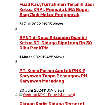
Fuad Kasyfurrahman Terpilih Jadi
Ketua KNPI, Pemuda LIRA Bogor
Siap Jadi Motor Penggerak
31 Juli 2022
21905 views
BPNT di Desa Situdaun Diambil
Ketua RT, Diduga Dipotong Rp.30
Ribu Per KPM
1 Maret 2022
12485 views
PT. Kimia Farma Apotek PHK 9
Karyawan Tanpa Pesangon, PH
Karyawan Meradang
20 Juni 2024
11059 views
Oknum Kadis Diduga Terseret