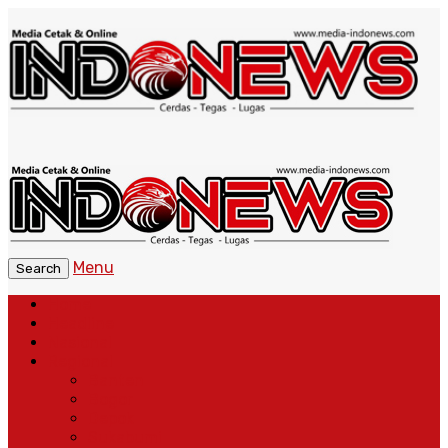
Menu
Search
Home
Headline
Nasional
Regional
Banten
Bogor
Depok
Sukabumi