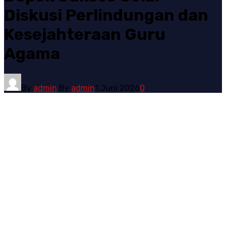
Diskusi Perlindungan dan
Kesejahteraan Guru
Agama
By
admin
By
admin
1 Juni 2026
0