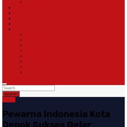
Cianjur
Lintas Daerah
Peristiwa
Pendidikan
Politik
More
Wajah Desa
Adventorial
Pemerintahan
Ragam
Olah Raga
Opini
Sosok
Susunan Redaksi
Search
Depok
Pewarna Indonesia Kota
Depok Sukses Gelar