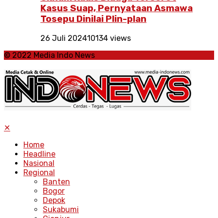
Kasus Suap, Pernyataan Asmawa
Tosepu Dinilai Plin-plan
26 Juli 2024
10134 views
© 2022 Media Indo News
✕
Home
Headline
Nasional
Regional
Banten
Bogor
Depok
Sukabumi