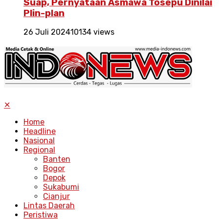
Suap, Pernyataan Asmawa Tosepu Dinilai
Plin-plan
26 Juli 2024
10134 views
✕
Home
Headline
Nasional
Regional
Banten
Bogor
Depok
Sukabumi
Cianjur
Lintas Daerah
Peristiwa