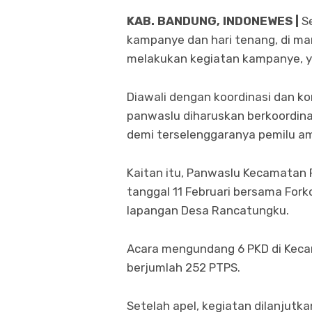
KAB. BANDUNG, INDONEWES |
S
kampanye dan hari tenang, di man
melakukan kegiatan kampanye, yak
Diawali dengan koordinasi dan k
panwaslu diharuskan berkoordin
demi terselenggaranya pemilu a
Kaitan itu, Panwaslu Kecamatan
tanggal 11 Februari bersama For
lapangan Desa Rancatungku.
Acara mengundang 6 PKD di Kec
berjumlah 252 PTPS.
Setelah apel, kegiatan dilanjutk