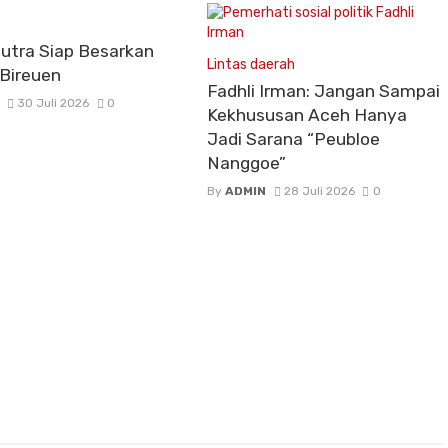
putra Siap Besarkan
Lintas daerah
 Bireuen
Fadhli Irman: Jangan Sampai
30 Juli 2026
0
Kekhususan Aceh Hanya
Jadi Sarana “Peubloe
Nanggoe”
By
ADMIN
28 Juli 2026
0