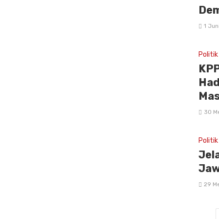
Dem
1 Jun
Politik
KPP
Had
Mas
30 M
Politik
Jel
Jaw
29 M