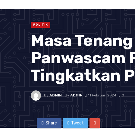
POLITIK
Masa Tenang
Panwascam 
Tingkatkan 
By
ADMIN
By
ADMIN
11 Februari 2024
0
Share
Tweet