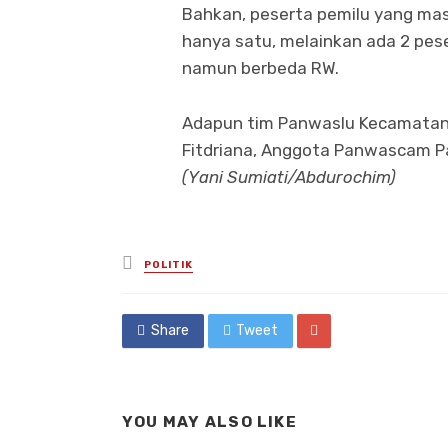
Bahkan, peserta pemilu yang mas
hanya satu, melainkan ada 2 pe
namun berbeda RW.
Adapun tim Panwaslu Kecamatan 
Fitdriana, Anggota Panwascam Pa
(Yani Sumiati/Abdurochim)
Posted
POLITIK
in
Share
Tweet
YOU MAY ALSO LIKE