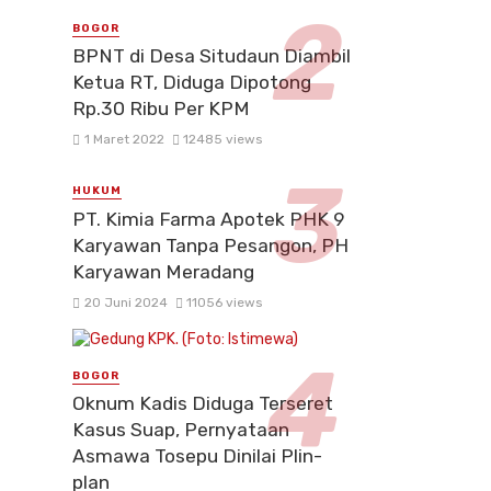
BOGOR
BPNT di Desa Situdaun Diambil
Ketua RT, Diduga Dipotong
Rp.30 Ribu Per KPM
1 Maret 2022
12485 views
HUKUM
PT. Kimia Farma Apotek PHK 9
Karyawan Tanpa Pesangon, PH
Karyawan Meradang
20 Juni 2024
11056 views
BOGOR
Oknum Kadis Diduga Terseret
Kasus Suap, Pernyataan
Asmawa Tosepu Dinilai Plin-
plan