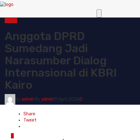
Politik
Anggota DPRD
Sumedang Jadi
Narasumber Dialog
Internasional di KBRI
Kairo
By
admin
By
admin
11 April 2026
0
Share
Tweet
0