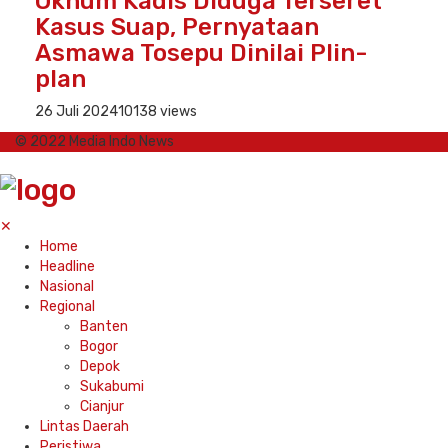
Oknum Kadis Diduga Terseret
Kasus Suap, Pernyataan
Asmawa Tosepu Dinilai Plin-
plan
26 Juli 2024
10138 views
© 2022 Media Indo News
✕
Home
Headline
Nasional
Regional
Banten
Bogor
Depok
Sukabumi
Cianjur
Lintas Daerah
Peristiwa