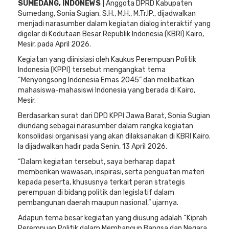
SUMEDANG, INDONEWS |
Anggota DPRD Kabupaten
Sumedang, Sonia Sugian, S.H., M.H., M.Tr.IP., dijadwalkan
menjadi narasumber dalam kegiatan dialog interaktif yang
digelar di Kedutaan Besar Republik Indonesia (KBRI) Kairo,
Mesir, pada April 2026.
Kegiatan yang diinisiasi oleh Kaukus Perempuan Politik
Indonesia (KPPI) tersebut mengangkat tema
“Menyongsong Indonesia Emas 2045” dan melibatkan
mahasiswa-mahasiswi Indonesia yang berada di Kairo,
Mesir.
Berdasarkan surat dari DPD KPPI Jawa Barat, Sonia Sugian
diundang sebagai narasumber dalam rangka kegiatan
konsolidasi organisasi yang akan dilaksanakan di KBRI Kairo.
Ia dijadwalkan hadir pada Senin, 13 April 2026.
“Dalam kegiatan tersebut, saya berharap dapat
memberikan wawasan, inspirasi, serta penguatan materi
kepada peserta, khususnya terkait peran strategis
perempuan di bidang politik dan legislatif dalam
pembangunan daerah maupun nasional,” ujarnya.
Adapun tema besar kegiatan yang diusung adalah “Kiprah
Perempuan Politik dalam Membangun Bangsa dan Negara