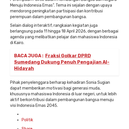
Menuju Indonesia Emas”. Tema ini sejalan dengan upaya
mendorong peningkatan partisipasi dan kontribusi
perempuan dalam pembangunan bangsa.
Selain dialog interaktif, rangkaian kegiatan juga
berlangsung pada 11 hingga 18 April 2026, dengan berbagai
agenda yang melibatkan pelajar dan mahasiswa Indonesia
di Kairo.
BACA JUGA :
Fraksi Golkar DPRD
Sumedang Dukung Penuh Pengajian Al-
Hidayah
Pihak penyelenggara berharap kehadiran Sonia Sugian
dapat memberikan motivasi bagi generasi muda,
khususnya mahasiswa Indonesia di luar negeri, untuk lebih
aktif berkontribusi dalam pembangunan bangsa menuju
visi Indonesia Emas 2045.
Posted
in
Politik
Share