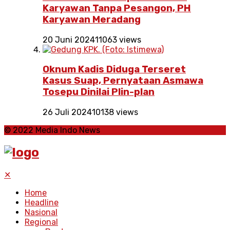
Karyawan Tanpa Pesangon, PH
Karyawan Meradang
20 Juni 2024
11063 views
Oknum Kadis Diduga Terseret
Kasus Suap, Pernyataan Asmawa
Tosepu Dinilai Plin-plan
26 Juli 2024
10138 views
© 2022 Media Indo News
✕
Home
Headline
Nasional
Regional