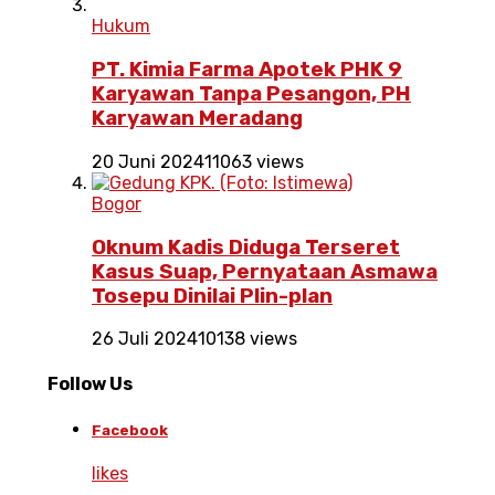
Hukum
PT. Kimia Farma Apotek PHK 9
Karyawan Tanpa Pesangon, PH
Karyawan Meradang
20 Juni 2024
11063 views
Bogor
Oknum Kadis Diduga Terseret
Kasus Suap, Pernyataan Asmawa
Tosepu Dinilai Plin-plan
26 Juli 2024
10138 views
Follow Us
Facebook
likes