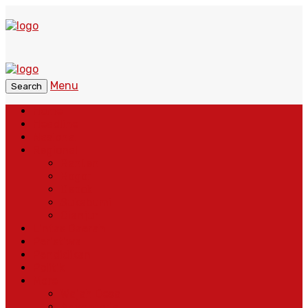
Menu
Search
Home
Headline
Nasional
Regional
Banten
Bogor
Depok
Sukabumi
Cianjur
Lintas Daerah
Peristiwa
Pendidikan
Politik
More
Wajah Desa
Adventorial