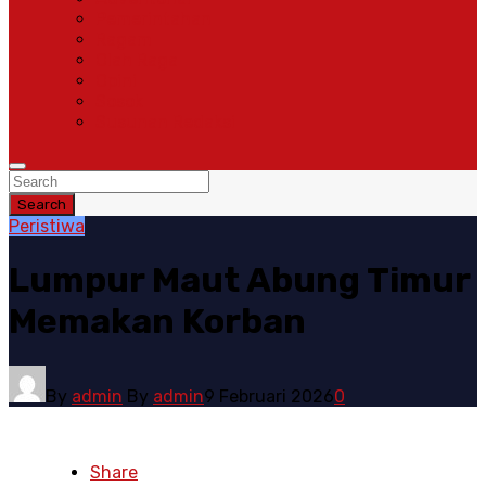
Pemerintahan
Ragam
Olah Raga
Opini
Sosok
Susunan Redaksi
Search
Peristiwa
Lumpur Maut Abung Timur
Memakan Korban
By
admin
By
admin
9 Februari 2026
0
Share