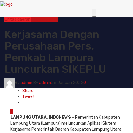
Lintas daerah
Pemerintahan
Kerjasama Dengan
Perusahaan Pers,
Pemkab Lampura
Luncurkan SIKEPLU
By
admin
By
admin
26 Januari 2022
0
Share
Tweet
0
LAMPUNG UTARA, INDONEWS –
Pemerintah Kabupaten
Lampung Utara (Lampura) meluncurkan Aplikasi Sistem
Kerjasama Pemerintah Daerah Kabupaten Lampung Utara