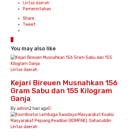
in
Lintas daerah
Pemerintahan
Share
Tweet
0
You may also like
Lintas daerah
Kejari Bireuen Musnahkan 156
Gram Sabu dan 155 Kilogram
Ganja
By
admin
2 hari ago
0
Lintas daerah