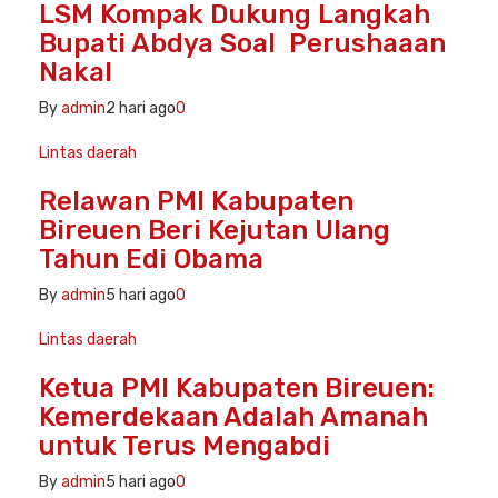
LSM Kompak Dukung Langkah
Bupati Abdya Soal Perushaaan
Nakal
By
admin
2 hari ago
0
Lintas daerah
Relawan PMI Kabupaten
Bireuen Beri Kejutan Ulang
Tahun Edi Obama
By
admin
5 hari ago
0
Lintas daerah
Ketua PMI Kabupaten Bireuen:
Kemerdekaan Adalah Amanah
untuk Terus Mengabdi
By
admin
5 hari ago
0