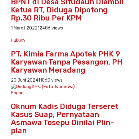
BPNT di Desa Situdaun Diambil
Ketua RT, Diduga Dipotong
Rp.30 Ribu Per KPM
1 Maret 2022
12486 views
Hukum
PT. Kimia Farma Apotek PHK 9
Karyawan Tanpa Pesangon, PH
Karyawan Meradang
20 Juni 2024
11060 views
Bogor
Oknum Kadis Diduga Terseret
Kasus Suap, Pernyataan
Asmawa Tosepu Dinilai Plin-
plan