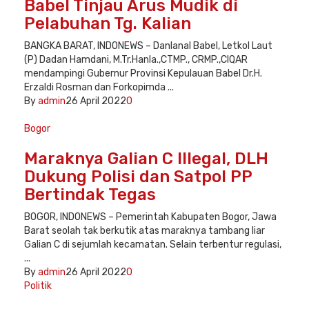
Babel Tinjau Arus Mudik di
Pelabuhan Tg. Kalian
BANGKA BARAT, INDONEWS – Danlanal Babel, Letkol Laut
(P) Dadan Hamdani, M.Tr.Hanla.,CTMP., CRMP.,CIQAR
mendampingi Gubernur Provinsi Kepulauan Babel Dr.H.
Erzaldi Rosman dan Forkopimda ...
By
admin
26 April 2022
0
Bogor
Maraknya Galian C Illegal, DLH
Dukung Polisi dan Satpol PP
Bertindak Tegas
BOGOR, INDONEWS – Pemerintah Kabupaten Bogor, Jawa
Barat seolah tak berkutik atas maraknya tambang liar
Galian C di sejumlah kecamatan. Selain terbentur regulasi,
...
By
admin
26 April 2022
0
Politik