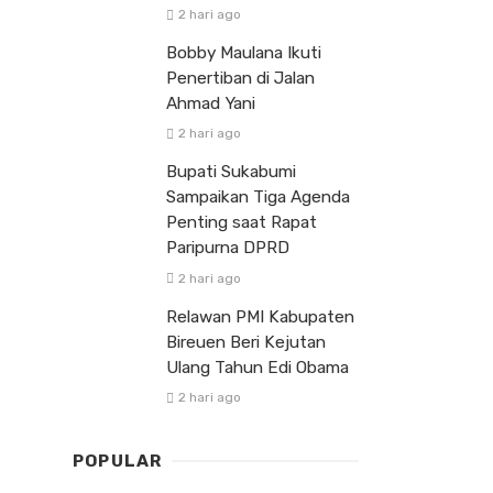
2 hari ago
Bobby Maulana Ikuti
Penertiban di Jalan
Ahmad Yani
2 hari ago
Bupati Sukabumi
Sampaikan Tiga Agenda
Penting saat Rapat
Paripurna DPRD
2 hari ago
Relawan PMI Kabupaten
Bireuen Beri Kejutan
Ulang Tahun Edi Obama
2 hari ago
POPULAR