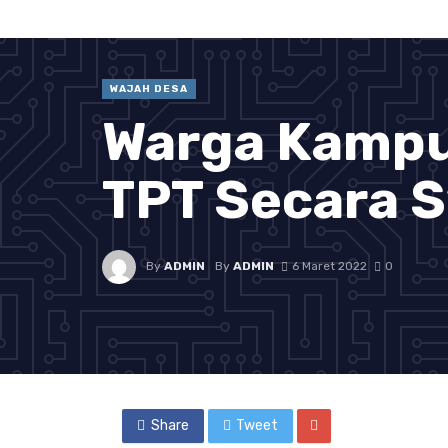
WAJAH DESA
Warga Kamp
TPT Secara 
By
ADMIN
By
ADMIN
6 Maret 2022
0
Share
Tweet