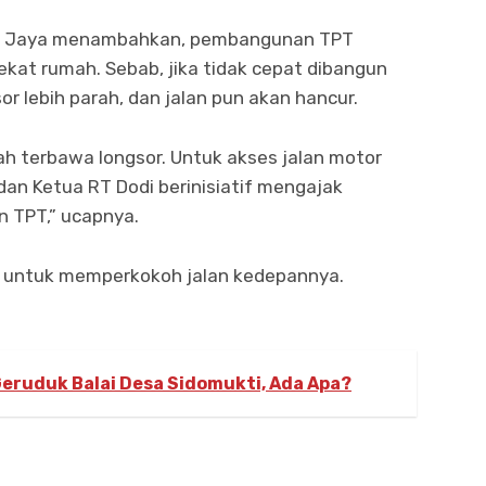
ang Jaya menambahkan, pembangunan TPT
ekat rumah. Sebab, jika tidak cepat dibangun
or lebih parah, dan jalan pun akan hancur.
h terbawa longsor. Untuk akses jalan motor
 dan Ketua RT Dodi berinisiatif mengajak
TPT,” ucapnya.
an untuk memperkokoh jalan kedepannya.
eruduk Balai Desa Sidomukti, Ada Apa?