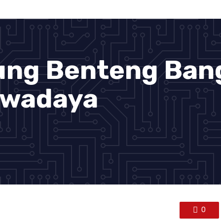
ung Benteng Ban
Swadaya
0