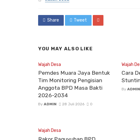
in
Share
Tweet
YOU MAY ALSO LIKE
Wajah Desa
Wajah De
Pemdes Muara Jaya Bentuk
Cara D
Tim Monitoring Pengisian
Stunti
Anggota BPD Masa Bakti
By
ADMIN
2026-2034
By
ADMIN
28 Juli 2026
0
Wajah Desa
Rakor Paguyuban BPD