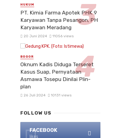
HUKUM
PT. Kimia Farma Apotek PHK 9
Karyawan Tanpa Pesangon, PH
Karyawan Meradang
20 Juni 2024
11056 views
BOGOR
Oknum Kadis Diduga Terseret
Kasus Suap, Pernyataan
Asmawa Tosepu Dinilai Plin-
plan
26 Juli 2024
10131 views
FOLLOW US
FACEBOOK
likes