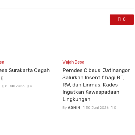
0
sa
Wajah Desa
esa Surakarta Cegah
Pemdes Cibeusi Jatinangor
ng
Salurkan Insentif bagi RT,
RW, dan Linmas, Kades
8 Juli 2026
0
Ingatkan Kewaspadaan
Lingkungan
By
ADMIN
30 Juni 2026
0