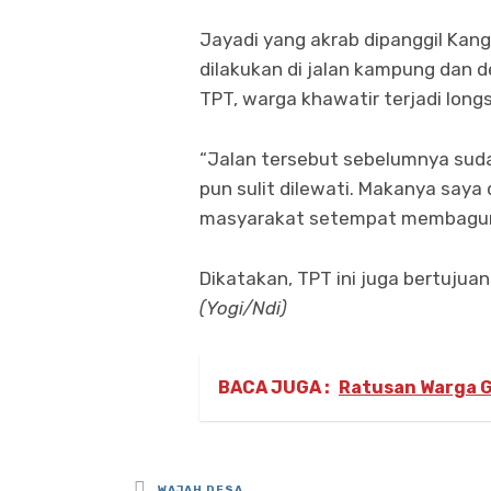
Jayadi yang akrab dipanggil K
dilakukan di jalan kampung dan d
TPT, warga khawatir terjadi longs
“Jalan tersebut sebelumnya suda
pun sulit dilewati. Makanya saya
masyarakat setempat membagun 
Dikatakan, TPT ini juga bertuju
(Yogi/Ndi)
BACA JUGA :
Ratusan Warga G
Posted
WAJAH DESA