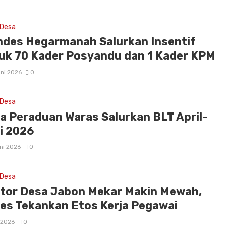
 Desa
des Hegarmanah Salurkan Insentif
uk 70 Kader Posyandu dan 1 Kader KPM
ni 2026
0
 Desa
a Peraduan Waras Salurkan BLT April-
i 2026
ni 2026
0
 Desa
tor Desa Jabon Mekar Makin Mewah,
es Tekankan Etos Kerja Pegawai
 2026
0