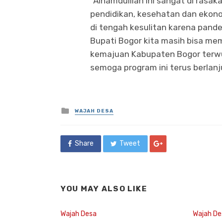
“Alhamdulilah ini sangat di rasak
pendidikan, kesehatan dan ekon
di tengah kesulitan karena pand
Bupati Bogor kita masih bisa me
kemajuan Kabupaten Bogor terwu
semoga program ini terus berlanj
Posted
WAJAH DESA
in
Share
Tweet
YOU MAY ALSO LIKE
Wajah Desa
Wajah De