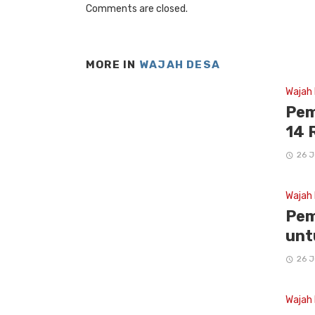
Comments are closed.
MORE IN
WAJAH DESA
Wajah
Pem
14 
26 J
Wajah
Pem
unt
26 J
Wajah