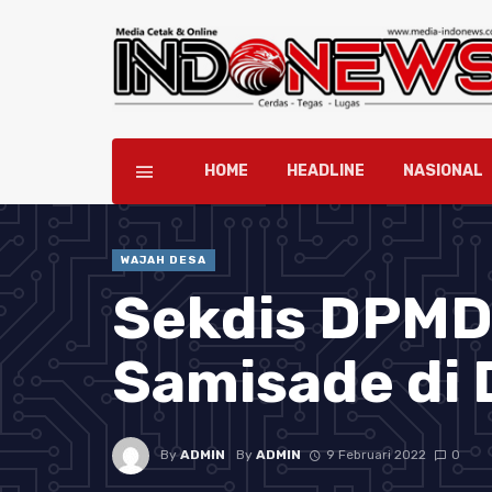
HOME
HEADLINE
NASIONAL
WAJAH DESA
Sekdis DPMD
Samisade di 
By
ADMIN
By
ADMIN
9 Februari 2022
0