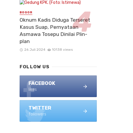
BOGOR
Oknum Kadis Diduga Terseret
Kasus Suap, Pernyataan
Asmawa Tosepu Dinilai Plin-
plan
26 Juli 2024
10138 views
FOLLOW US
FACEBOOK
likes
TWITTER
followers