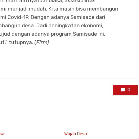
an, manfaatnya luar biasa, aksesibilitas
omi menjadi mudah. Kita masih bisa membangun
emi Covid-19. Dengan adanya Samisade dari
mbangun desa. Jadi peningkatan ekonomi,
jud dengan adanya program Samisade ini,
ut,” tutupnya.
(Firm)
0
sa
Wajah Desa