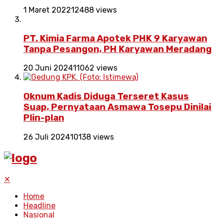
1 Maret 2022
12488 views
PT. Kimia Farma Apotek PHK 9 Karyawan
Tanpa Pesangon, PH Karyawan Meradang
20 Juni 2024
11062 views
Oknum Kadis Diduga Terseret Kasus
Suap, Pernyataan Asmawa Tosepu Dinilai
Plin-plan
26 Juli 2024
10138 views
✕
Home
Headline
Nasional