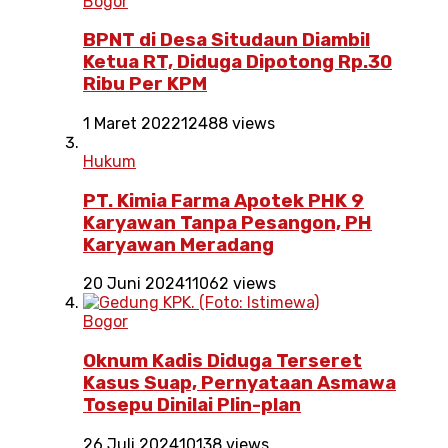
Bogor
BPNT di Desa Situdaun Diambil
Ketua RT, Diduga Dipotong Rp.30
Ribu Per KPM
1 Maret 2022
12488 views
Hukum
PT. Kimia Farma Apotek PHK 9
Karyawan Tanpa Pesangon, PH
Karyawan Meradang
20 Juni 2024
11062 views
Bogor
Oknum Kadis Diduga Terseret
Kasus Suap, Pernyataan Asmawa
Tosepu Dinilai Plin-plan
26 Juli 2024
10138 views