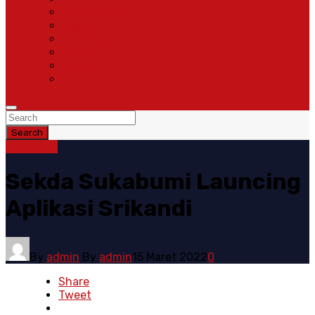
Pemerintahan
Ragam
Olah Raga
Opini
Sosok
Susunan Redaksi
Search
Sukabumi
Sekda Sukabumi Launcing
Aplikasi Srikandi
By
admin
By
admin
15 Maret 2022
0
Share
Tweet