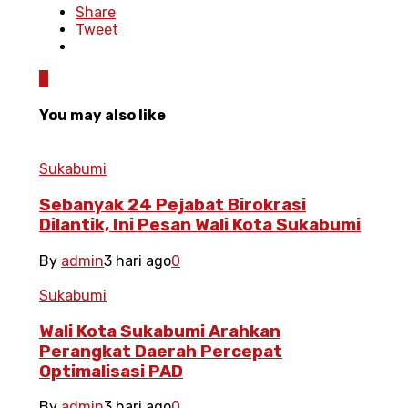
Share
Tweet
0
You may also like
Sukabumi
Sebanyak 24 Pejabat Birokrasi
Dilantik, Ini Pesan Wali Kota Sukabumi
By
admin
3 hari ago
0
Sukabumi
Wali Kota Sukabumi Arahkan
Perangkat Daerah Percepat
Optimalisasi PAD
By
admin
3 hari ago
0