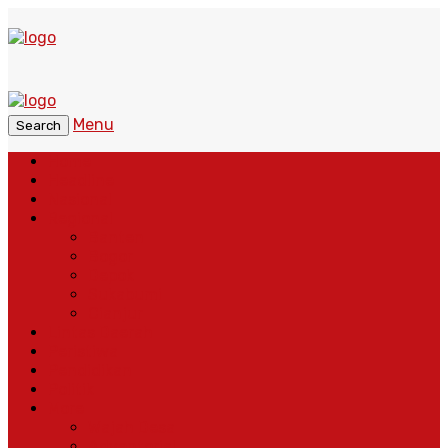
Menu
Search
Home
Headline
Nasional
Regional
Banten
Bogor
Depok
Sukabumi
Cianjur
Lintas Daerah
Peristiwa
Pendidikan
Politik
More
Wajah Desa
Adventorial