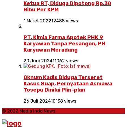
Ketua RT, Diduga Dipotong Rp.30
Ribu Per KPM
1 Maret 2022
12488 views
PT. Kimia Farma Apotek PHK 9
Karyawan Tanpa Pesangon, PH
Karyawan Meradang
20 Juni 2024
11062 views
Oknum Kadis Diduga Terseret
Kasus Suap, Pernyataan Asmawa
Tosepu Dinilai Plin-plan
26 Juli 2024
10138 views
© 2022 Media Indo News