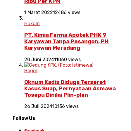
Ribu Per KPM
1 Maret 2022
12486 views
Hukum
PT. Kimia Farma Apotek PHK 9
Karyawan Tanpa Pesangon, PH
Karyawan Meradang
20 Juni 2024
11060 views
Bogor
Oknum Kadis Diduga Terseret
Kasus Suap, Pernyataan Asmawa
Tosepu Dinilai Plin-plan
26 Juli 2024
10136 views
Follow Us
Facebook