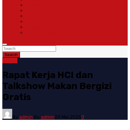
Pemerintahan
Ragam
Olah Raga
Opini
Sosok
Susunan Redaksi
Search
Ragam
Rapat Kerja HCI dan
Talkshow Makan Bergizi
Gratis
By
admin
By
admin
29 Mei 2025
0