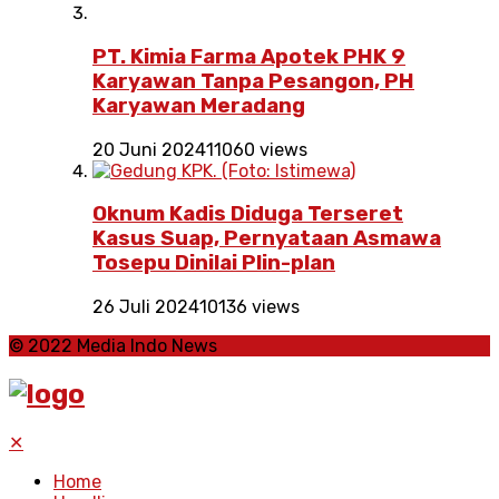
PT. Kimia Farma Apotek PHK 9
Karyawan Tanpa Pesangon, PH
Karyawan Meradang
20 Juni 2024
11060 views
Oknum Kadis Diduga Terseret
Kasus Suap, Pernyataan Asmawa
Tosepu Dinilai Plin-plan
26 Juli 2024
10136 views
© 2022 Media Indo News
✕
Home