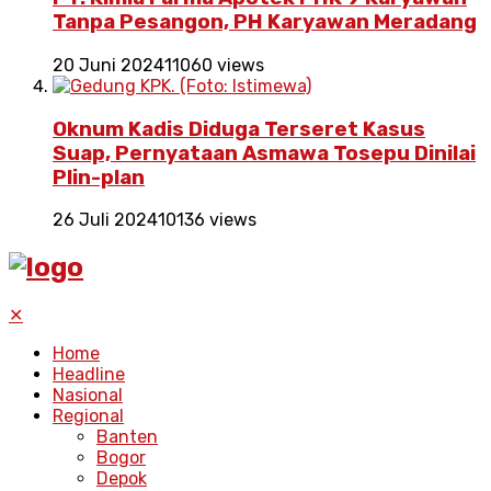
Tanpa Pesangon, PH Karyawan Meradang
20 Juni 2024
11060 views
Oknum Kadis Diduga Terseret Kasus
Suap, Pernyataan Asmawa Tosepu Dinilai
Plin-plan
26 Juli 2024
10136 views
✕
Home
Headline
Nasional
Regional
Banten
Bogor
Depok