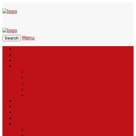
Menu
Search
Home
Headline
Nasional
Regional
Banten
Bogor
Depok
Sukabumi
Cianjur
Lintas Daerah
Peristiwa
Pendidikan
Politik
More
Wajah Desa
Adventorial