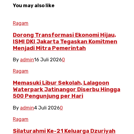
You may also like
Ragam
Dorong Transformasi Ekonomi Hijau,
ISMI DKI Jakarta Tegaskan Komitmen
Menjadi Mitra Pemerintah
By
admin
16 Juli 2026
0
Ragam
Memasuki Libur Sekolah, Lalagoon
Waterpark Jatinangor Diserbu Hingga
500 Pengunjung per Hari
By
admin
4 Juli 2026
0
Ragam
Silaturahmi Ke-21 Keluarga Dzuriyah