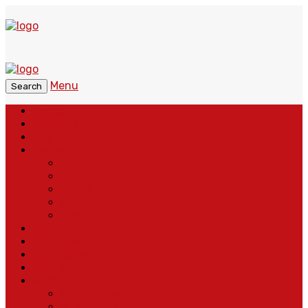
Menu
Search
Home
Headline
Nasional
Regional
Banten
Bogor
Depok
Sukabumi
Cianjur
Lintas Daerah
Peristiwa
Pendidikan
Politik
More
Wajah Desa
Adventorial