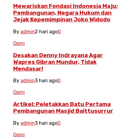
Mewariskan Fondasi Indonesia Maju:
Pembangunan, Negara Hukum dan
Jejak Kepemimpinan Joko Widodo
By
admin
2 hari ago
0
Opini
Desakan Denny Indrayana Agar
Wapres Gibran Mundur, Tidak
Mendasar!
By
admin
3 hari ago
0
Opini
Artikel: Peletakkan Batu Pertama
Pembangunan Masjid Baittusurrur
By
admin
3 hari ago
0
Opini