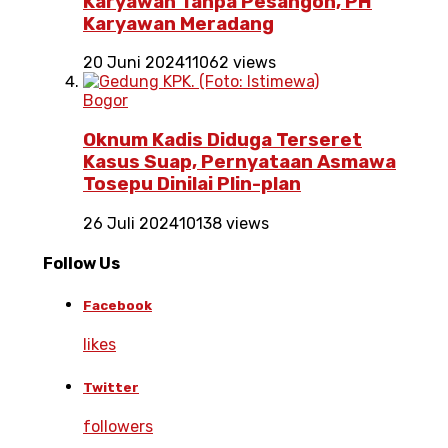
Karyawan Tanpa Pesangon, PH
Karyawan Meradang
20 Juni 2024
11062 views
Bogor
Oknum Kadis Diduga Terseret
Kasus Suap, Pernyataan Asmawa
Tosepu Dinilai Plin-plan
26 Juli 2024
10138 views
Follow Us
Facebook
likes
Twitter
followers