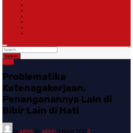
Pemerintahan
Ragam
Olah Raga
Opini
Sosok
Susunan Redaksi
Search
Opini
Problematika
Ketenagakerjaan,
Penanganannya Lain di
Bibir Lain di Hati
By
admin
By
admin
13 Maret 2025
0