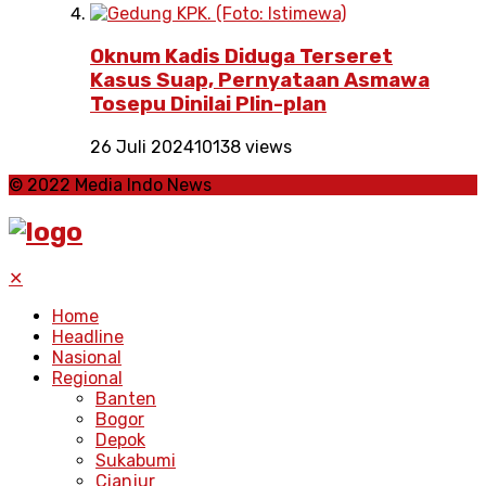
Oknum Kadis Diduga Terseret
Kasus Suap, Pernyataan Asmawa
Tosepu Dinilai Plin-plan
26 Juli 2024
10138 views
© 2022 Media Indo News
✕
Home
Headline
Nasional
Regional
Banten
Bogor
Depok
Sukabumi
Cianjur