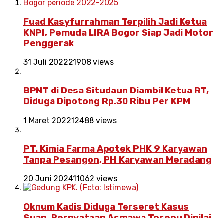
Fuad Kasyfurrahman Terpilih Jadi Ketua
KNPI, Pemuda LIRA Bogor Siap Jadi Motor
Penggerak
31 Juli 2022
21908 views
BPNT di Desa Situdaun Diambil Ketua RT,
Diduga Dipotong Rp.30 Ribu Per KPM
1 Maret 2022
12488 views
PT. Kimia Farma Apotek PHK 9 Karyawan
Tanpa Pesangon, PH Karyawan Meradang
20 Juni 2024
11062 views
Oknum Kadis Diduga Terseret Kasus
Suap, Pernyataan Asmawa Tosepu Dinilai