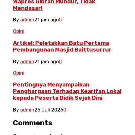
Wapres Gibran Mundur, Tidak
Mendasar!
By
admin
21 jam ago
0
Opini
Artikel: Peletakkan Batu Pertama
Pembangunan Masjid Baittusurrur
By
admin
21 jam ago
0
Opini
Pentingnya Menyampaikan
Penghargaan Terhadap Kearifan Lokal
kepada Peserta Didik Sejak Dini
By
admin
26 Juli 2026
0
Comments