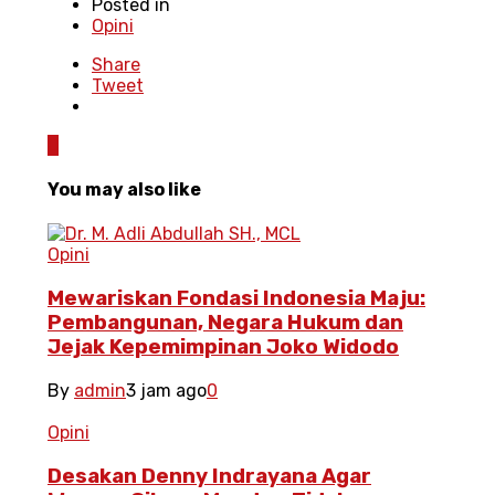
Posted in
Opini
Share
Tweet
0
You may also like
Opini
Mewariskan Fondasi Indonesia Maju:
Pembangunan, Negara Hukum dan
Jejak Kepemimpinan Joko Widodo
By
admin
3 jam ago
0
Opini
Desakan Denny Indrayana Agar