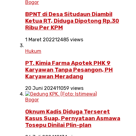
Bogor
BPNT di Desa Situdaun Diambil
Ketua RT, Diduga Dipotong Rp.30
Ribu Per KPM
1 Maret 2022
12485 views
Hukum
PT. Kimia Farma Apotek PHK 9
Karyawan Tanpa Pesangon, PH
Karyawan Meradang
20 Juni 2024
11059 views
Bogor
Oknum Kadis Diduga Terseret
Kasus Suap, Pernyataan Asmawa
Tosepu Dinilai Plin-plan