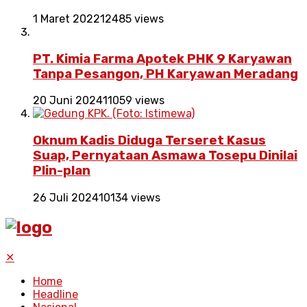
1 Maret 2022
12485 views
PT. Kimia Farma Apotek PHK 9 Karyawan
Tanpa Pesangon, PH Karyawan Meradang
20 Juni 2024
11059 views
Oknum Kadis Diduga Terseret Kasus
Suap, Pernyataan Asmawa Tosepu Dinilai
Plin-plan
26 Juli 2024
10134 views
✕
Home
Headline