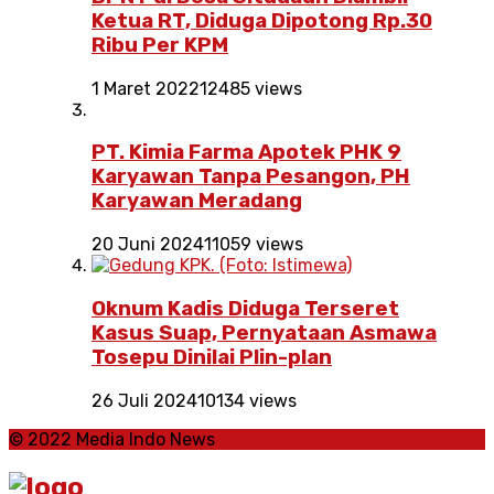
Ketua RT, Diduga Dipotong Rp.30
Ribu Per KPM
1 Maret 2022
12485 views
PT. Kimia Farma Apotek PHK 9
Karyawan Tanpa Pesangon, PH
Karyawan Meradang
20 Juni 2024
11059 views
Oknum Kadis Diduga Terseret
Kasus Suap, Pernyataan Asmawa
Tosepu Dinilai Plin-plan
26 Juli 2024
10134 views
© 2022 Media Indo News