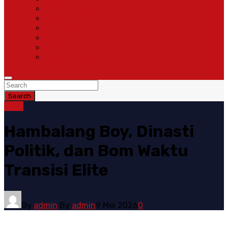
Pemerintahan
Ragam
Olah Raga
Opini
Sosok
Susunan Redaksi
Search
Opini
Hambalang Boy, Dinasti
Politik, dan Bom Waktu
Transisi Elite
By
admin
By
admin
9 Mei 2026
0