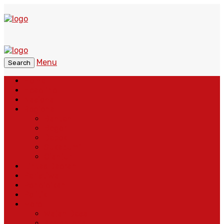
Menu
Search
Home
Headline
Nasional
Regional
Banten
Bogor
Depok
Sukabumi
Cianjur
Lintas Daerah
Peristiwa
Pendidikan
Politik
More
Wajah Desa
Adventorial