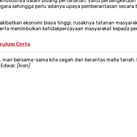
i, khususnya dalam bidang pertanahan, yaitu persengketaan 
gara sehingga perlu adanya upaya pemberantasan secara te
kibatkan ekonomi biaya tinggi, rusaknya tatanan masyara
serta menimbulkan ketidakpercayaan masyarakat kepada pe
kulum Cinta
i, mari bersama-sama kita cegah dan berantas mafia tanah
 Edwar.
[Ivan]