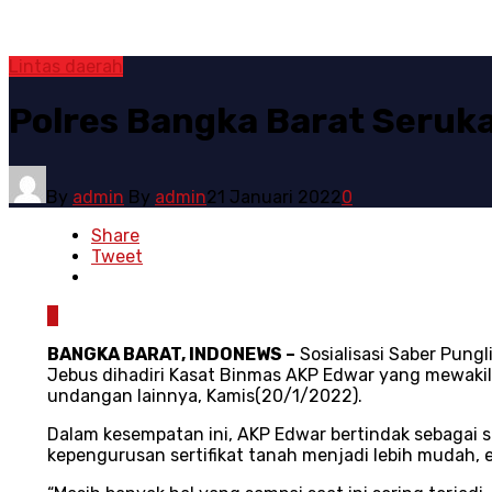
Lintas daerah
Polres Bangka Barat Seruk
By
admin
By
admin
21 Januari 2022
0
Share
Tweet
0
BANGKA BARAT, INDONEWS –
Sosialisasi Saber Pung
Jebus dihadiri Kasat Binmas AKP Edwar yang mewakili
undangan lainnya, Kamis(20/1/2022).
Dalam kesempatan ini, AKP Edwar bertindak sebagai 
kepengurusan sertifikat tanah menjadi lebih mudah, ef