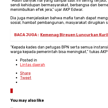
“Masih banyak hal yang sampai saat ini sering terjad
sendi kehidupan bermasyarakat, berbangsa dan berne
menimbulkan efek jera,” ujar AKP Edwar.
Dia juga menjelaskan bahwa mafia tanah dapat menga
sosial, hambat pembangunan, masyarakat dirugikan 
BACA JUGA :
Kemenag Bireuen Luncurkan Kuri
“Kepada kades dan petugas BPN serta semua instans
warga kepada pemerintah bisa meningkat,” tukas AKP
Posted in
Lintas daerah
Share
Tweet
0
You may also like