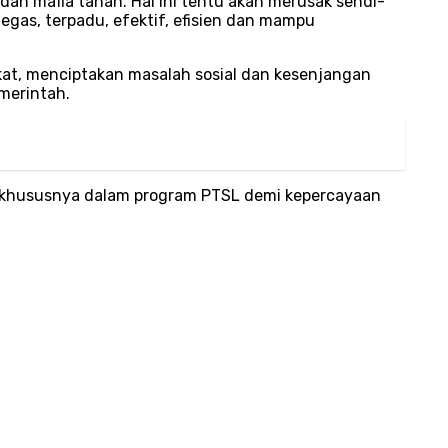
dan mafia tanah. Hal ini tentu akan merusak sendi-
gas, terpadu, efektif, efisien dan mampu
kat, menciptakan masalah sosial dan kesenjangan
merintah.
, khususnya dalam program PTSL demi kepercayaan