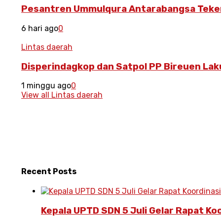
Pesantren Ummulqura Antarabangsa Teken
6 hari ago
0
Lintas daerah
Disperindagkop dan Satpol PP Bireuen La
1 minggu ago
0
View all Lintas daerah
Recent
Posts
Kepala UPTD SDN 5 Juli Gelar Rapat Ko