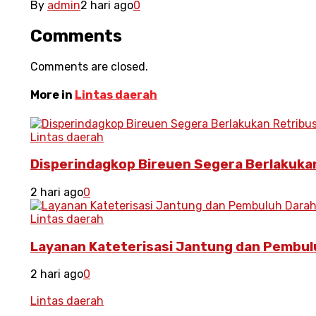
By
admin
2 hari ago
0
Comments
Comments are closed.
More in
Lintas daerah
Lintas daerah
Disperindagkop Bireuen Segera Berlakukan
2 hari ago
0
Lintas daerah
Layanan Kateterisasi Jantung dan Pembulu
2 hari ago
0
Lintas daerah