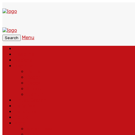
Menu
Search
Home
Headline
Nasional
Regional
Banten
Bogor
Depok
Sukabumi
Cianjur
Lintas Daerah
Peristiwa
Pendidikan
Politik
More
Wajah Desa
Adventorial