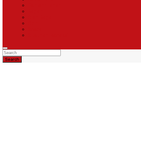
Pemerintahan
Ragam
Olah Raga
Opini
Sosok
Susunan Redaksi
Search