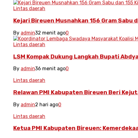
Lintas daerah
Kejari Bireuen Musnahkan 156 Gram Sabu d
By
admin
32 menit ago
0
Lintas daerah
LSM Kompak Dukung Langkah Bupati Abdya
By
admin
36 menit ago
0
Lintas daerah
Relawan PMI Kabupaten Bireuen Beri Kejut
By
admin
2 hari ago
0
Lintas daerah
Ketua PMI Kabupaten Bireuen: Kemerdeka