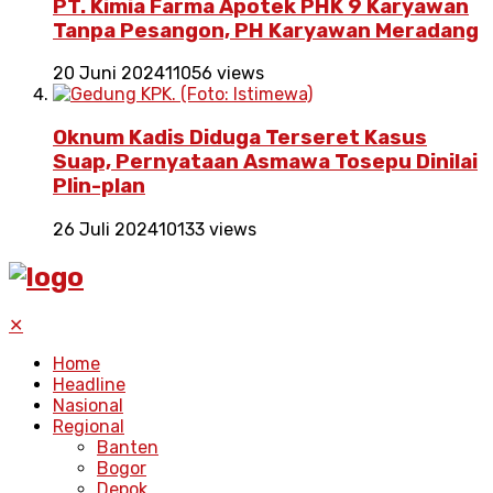
PT. Kimia Farma Apotek PHK 9 Karyawan
Tanpa Pesangon, PH Karyawan Meradang
20 Juni 2024
11056 views
Oknum Kadis Diduga Terseret Kasus
Suap, Pernyataan Asmawa Tosepu Dinilai
Plin-plan
26 Juli 2024
10133 views
✕
Home
Headline
Nasional
Regional
Banten
Bogor
Depok