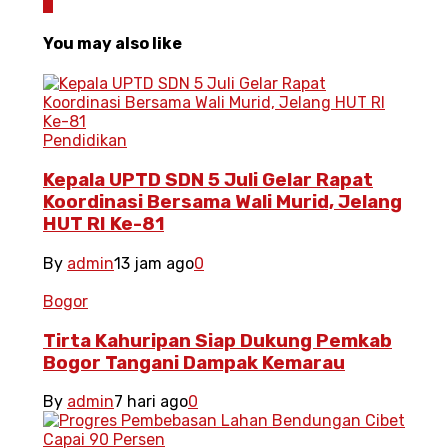
0
You may also like
Pendidikan
Kepala UPTD SDN 5 Juli Gelar Rapat
Koordinasi Bersama Wali Murid, Jelang
HUT RI Ke-81
By
admin
13 jam ago
0
Bogor
Tirta Kahuripan Siap Dukung Pemkab
Bogor Tangani Dampak Kemarau
By
admin
7 hari ago
0