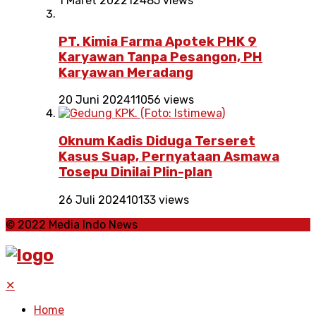
1 Maret 2022
12485 views
PT. Kimia Farma Apotek PHK 9
Karyawan Tanpa Pesangon, PH
Karyawan Meradang
20 Juni 2024
11056 views
Oknum Kadis Diduga Terseret
Kasus Suap, Pernyataan Asmawa
Tosepu Dinilai Plin-plan
26 Juli 2024
10133 views
© 2022 Media Indo News
✕
Home