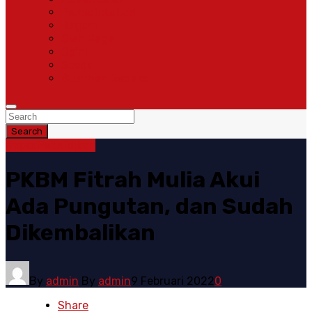
Pemerintahan
Ragam
Olah Raga
Opini
Sosok
Susunan Redaksi
Search
Bogor
Pendidikan
PKBM Fitrah Mulia Akui
Ada Pungutan, dan Sudah
Dikembalikan
By
admin
By
admin
9 Februari 2022
0
Share