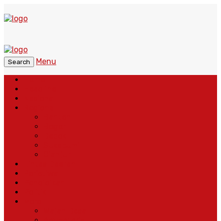
Menu
Search
Home
Headline
Nasional
Regional
Banten
Bogor
Depok
Sukabumi
Cianjur
Lintas Daerah
Peristiwa
Pendidikan
Politik
More
Wajah Desa
Adventorial