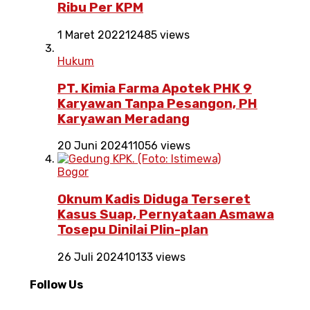
Ribu Per KPM
1 Maret 2022
12485 views
Hukum
PT. Kimia Farma Apotek PHK 9
Karyawan Tanpa Pesangon, PH
Karyawan Meradang
20 Juni 2024
11056 views
Bogor
Oknum Kadis Diduga Terseret
Kasus Suap, Pernyataan Asmawa
Tosepu Dinilai Plin-plan
26 Juli 2024
10133 views
Follow Us