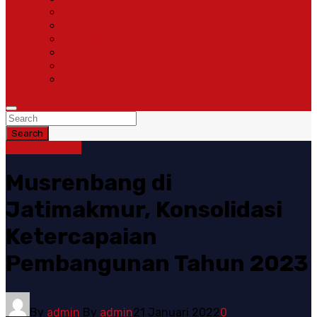
Pemerintahan
Ragam
Olah Raga
Opini
Sosok
Susunan Redaksi
Search
Pemerintahan
Musrenbang di
Jatimakmur, Konsolidasi
Ketercapaian
Pembangunan Tahun 2023
By
admin
By
admin
21 Januari 2022
0