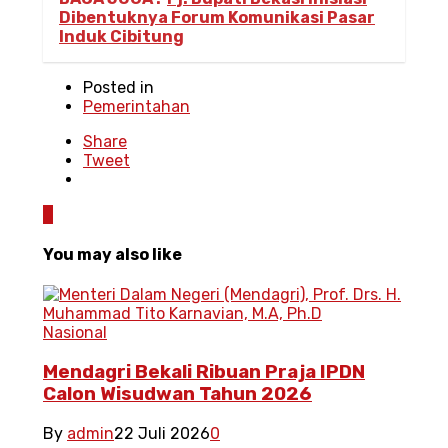
Dibentuknya Forum Komunikasi Pasar
Induk Cibitung
Posted in
Pemerintahan
Share
Tweet
0
You may also like
Nasional
Mendagri Bekali Ribuan Praja IPDN
Calon Wisudwan Tahun 2026
By
admin
22 Juli 2026
0