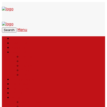
Menu
Search
Home
Headline
Nasional
Regional
Banten
Bogor
Depok
Sukabumi
Cianjur
Lintas Daerah
Peristiwa
Pendidikan
Politik
More
Wajah Desa
Adventorial