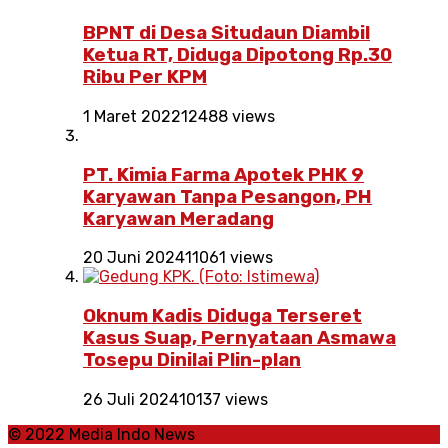
BPNT di Desa Situdaun Diambil
Ketua RT, Diduga Dipotong Rp.30
Ribu Per KPM
1 Maret 2022
12488 views
PT. Kimia Farma Apotek PHK 9
Karyawan Tanpa Pesangon, PH
Karyawan Meradang
20 Juni 2024
11061 views
Oknum Kadis Diduga Terseret
Kasus Suap, Pernyataan Asmawa
Tosepu Dinilai Plin-plan
26 Juli 2024
10137 views
© 2022 Media Indo News