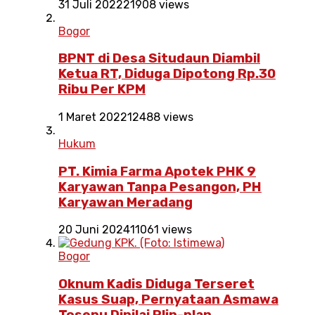
31 Juli 2022
21908 views
Bogor
BPNT di Desa Situdaun Diambil
Ketua RT, Diduga Dipotong Rp.30
Ribu Per KPM
1 Maret 2022
12488 views
Hukum
PT. Kimia Farma Apotek PHK 9
Karyawan Tanpa Pesangon, PH
Karyawan Meradang
20 Juni 2024
11061 views
Bogor
Oknum Kadis Diduga Terseret
Kasus Suap, Pernyataan Asmawa