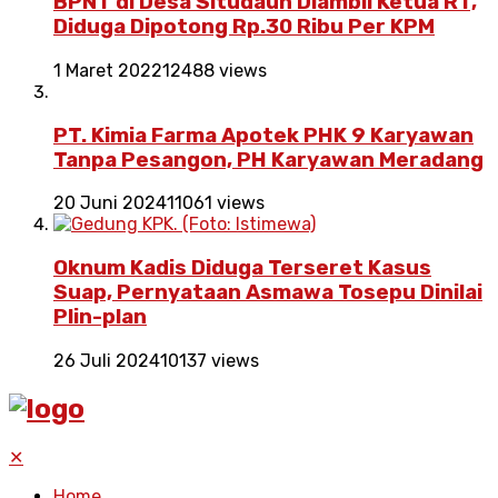
BPNT di Desa Situdaun Diambil Ketua RT,
Diduga Dipotong Rp.30 Ribu Per KPM
1 Maret 2022
12488 views
PT. Kimia Farma Apotek PHK 9 Karyawan
Tanpa Pesangon, PH Karyawan Meradang
20 Juni 2024
11061 views
Oknum Kadis Diduga Terseret Kasus
Suap, Pernyataan Asmawa Tosepu Dinilai
Plin-plan
26 Juli 2024
10137 views
✕
Home