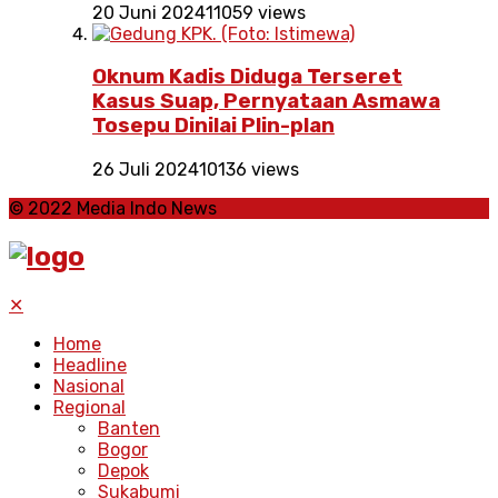
20 Juni 2024
11059 views
Oknum Kadis Diduga Terseret
Kasus Suap, Pernyataan Asmawa
Tosepu Dinilai Plin-plan
26 Juli 2024
10136 views
© 2022 Media Indo News
✕
Home
Headline
Nasional
Regional
Banten
Bogor
Depok
Sukabumi