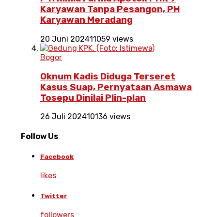
Karyawan Tanpa Pesangon, PH
Karyawan Meradang
20 Juni 2024
11059 views
Bogor
Oknum Kadis Diduga Terseret
Kasus Suap, Pernyataan Asmawa
Tosepu Dinilai Plin-plan
26 Juli 2024
10136 views
Follow Us
Facebook
likes
Twitter
followers