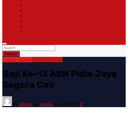
Pemerintahan
Ragam
Olah Raga
Opini
Sosok
Susunan Redaksi
Search
Lintas daerah
Pemerintahan
Gaji Ke-13 ASN Pidie Jaya
Segera Cair
By
admin
By
admin
7 Juni 2026
0