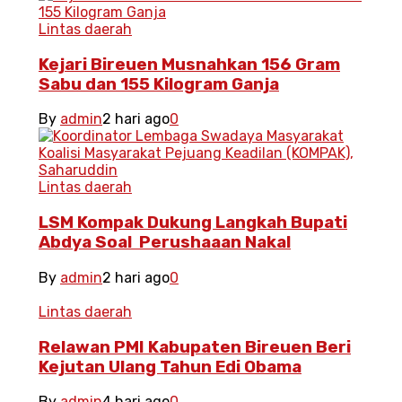
Lintas daerah
Kejari Bireuen Musnahkan 156 Gram
Sabu dan 155 Kilogram Ganja
By
admin
2 hari ago
0
Lintas daerah
LSM Kompak Dukung Langkah Bupati
Abdya Soal Perushaaan Nakal
By
admin
2 hari ago
0
Lintas daerah
Relawan PMI Kabupaten Bireuen Beri
Kejutan Ulang Tahun Edi Obama
By
admin
4 hari ago
0