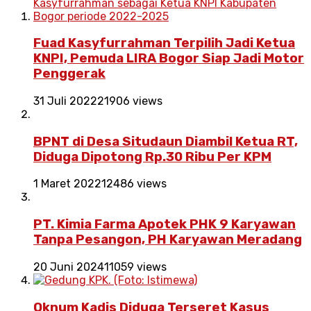
Fuad Kasyfurrahman Terpilih Jadi Ketua
KNPI, Pemuda LIRA Bogor Siap Jadi Motor
Penggerak
31 Juli 2022
21906 views
BPNT di Desa Situdaun Diambil Ketua RT,
Diduga Dipotong Rp.30 Ribu Per KPM
1 Maret 2022
12486 views
PT. Kimia Farma Apotek PHK 9 Karyawan
Tanpa Pesangon, PH Karyawan Meradang
20 Juni 2024
11059 views
Oknum Kadis Diduga Terseret Kasus