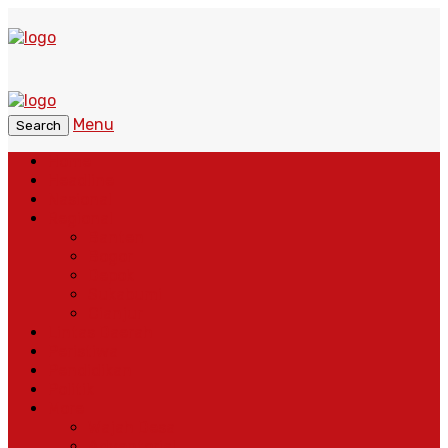
Menu
Search
Home
Headline
Nasional
Regional
Banten
Bogor
Depok
Sukabumi
Cianjur
Lintas Daerah
Peristiwa
Pendidikan
Politik
More
Wajah Desa
Adventorial