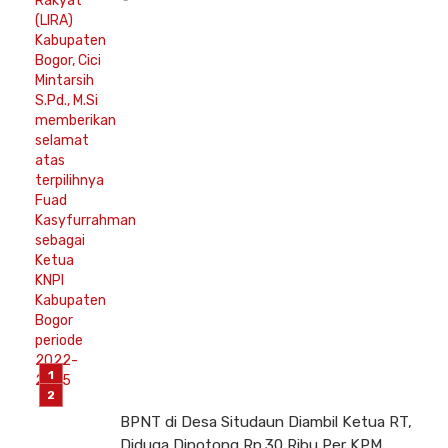
BPNT di Desa Situdaun Diambil Ketua RT,
Diduga Dipotong Rp.30 Ribu Per KPM