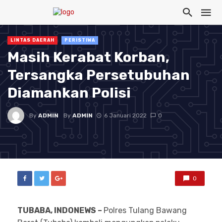
LINTAS DAERAH
PERISTIWA
Masih Kerabat Korban,
Tersangka Persetubuhan
Diamankan Polisi
By
ADMIN
By
ADMIN
6 Januari 2022
0
0
TUBABA, INDONEWS –
Polres Tulang Bawang