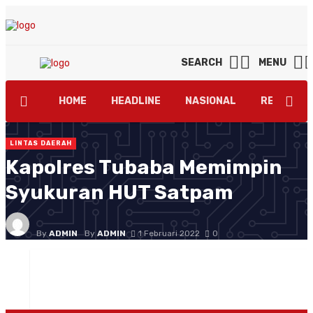
SEARCH
MENU
HOME
HEADLINE
NASIONAL
REGIONAL
LINTAS DAERAH
Kapolres Tubaba Memimpin
Syukuran HUT Satpam
By
ADMIN
By
ADMIN
1 Februari 2022
0