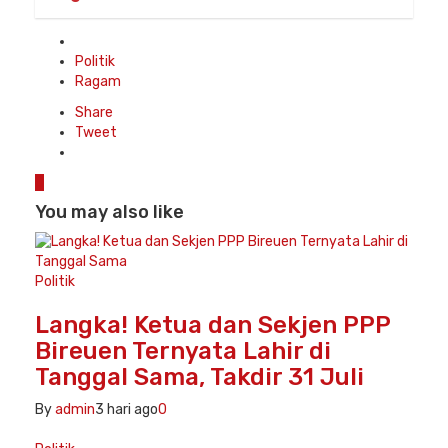
Posted
in
Politik
Ragam
Share
Tweet
0
You may also like
Politik
Langka! Ketua dan Sekjen PPP
Bireuen Ternyata Lahir di
Tanggal Sama, Takdir 31 Juli
By
admin
3 hari ago
0