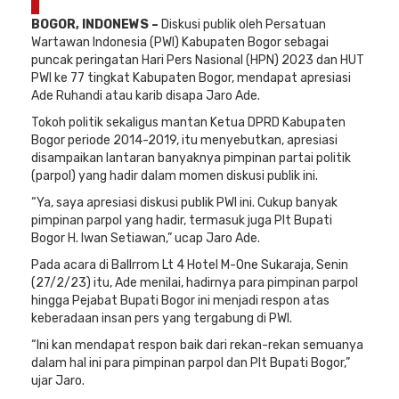
0
BOGOR, INDONEWS –
Diskusi publik oleh Persatuan
Wartawan Indonesia (PWI) Kabupaten Bogor sebagai
puncak peringatan Hari Pers Nasional (HPN) 2023 dan HUT
PWI ke 77 tingkat Kabupaten Bogor, mendapat apresiasi
Ade Ruhandi atau karib disapa Jaro Ade.
Tokoh politik sekaligus mantan Ketua DPRD Kabupaten
Bogor periode 2014-2019, itu menyebutkan, apresiasi
disampaikan lantaran banyaknya pimpinan partai politik
(parpol) yang hadir dalam momen diskusi publik ini.
“Ya, saya apresiasi diskusi publik PWI ini. Cukup banyak
pimpinan parpol yang hadir, termasuk juga Plt Bupati
Bogor H. Iwan Setiawan,” ucap Jaro Ade.
Pada acara di Ballrrom Lt 4 Hotel M-One Sukaraja, Senin
(27/2/23) itu, Ade menilai, hadirnya para pimpinan parpol
hingga Pejabat Bupati Bogor ini menjadi respon atas
keberadaan insan pers yang tergabung di PWI.
“Ini kan mendapat respon baik dari rekan-rekan semuanya
dalam hal ini para pimpinan parpol dan Plt Bupati Bogor,”
ujar Jaro.