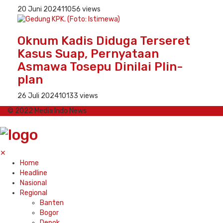
20 Juni 2024
11056 views
Oknum Kadis Diduga Terseret
Kasus Suap, Pernyataan
Asmawa Tosepu Dinilai Plin-
plan
26 Juli 2024
10133 views
© 2022 Media Indo News
✕
Home
Headline
Nasional
Regional
Banten
Bogor
Depok