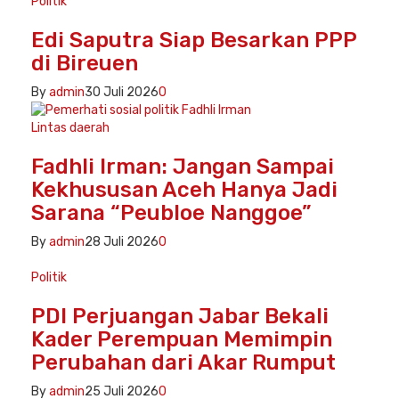
Politik
Edi Saputra Siap Besarkan PPP
di Bireuen
By
admin
30 Juli 2026
0
Lintas daerah
Fadhli Irman: Jangan Sampai
Kekhususan Aceh Hanya Jadi
Sarana “Peubloe Nanggoe”
By
admin
28 Juli 2026
0
Politik
PDI Perjuangan Jabar Bekali
Kader Perempuan Memimpin
Perubahan dari Akar Rumput
By
admin
25 Juli 2026
0