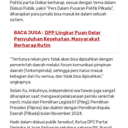
Politisi partai Golkar berharap, sesuai dengan tema dalam
Diskusi Publik, yakni “Pers Dalam Pusaran Politik Pilkada”,
diharapkan para jurnalis bisa masuk ke dalam sebuah
sistem.
BACA JUGA :
DPP Lingkar Puan Gelar
Penyuluhan Kesehatan, Masyarakat
Berharap Rutin
“Tentunya rekan pers tidak akan bisa dipisahkan dengan
pemerintah daerah melalui forum komunikasi pimpinan
daerah (forkompimda), sehingga pers harus masuk
kebagian dari itu semua, dan tidak bisa dipisahkan,”
ungkapnya.
Selain itu, imbuhnya, independensi wartawan juga sangat
diharapkan saat mengawal pelaksanaan pemilu serentak
nanti, mulai dari Pemilihan Legislatif (Pileg), Pemilihan
Presiden (Pilpres) dan diakhiri dengan Pemilihan Kepala
Daerah (Pilkada) bulan November 2024.
Hadir dalam diskusi publik tersebut, Ketua DPC Partai
Gerindra, H. Iwan Setiawan sekaligus sebagai Plt. Bupati