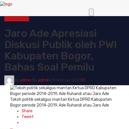
Politik
Ragam
Jaro Ade Apresiasi
Diskusi Publik oleh PWI
Kabupaten Bogor,
Bahas Soal Pemilu
By
admin
By
admin
28 Februari 2023
0
Tokoh politik sekaligus mantan Ketua DPRD Kabupaten
Bogor periode 2014-2019, Ade Ruhandi atau Jaro Ade
Share
Tweet