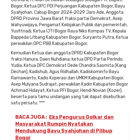
Bogor, Ketua DPC PDI Perjuangan Kabupaten Bogor, Bayu
Syahjohan, Cabup Bogor 2024-2029 Jaro Ade, Anggota
DPRD Provinsi Jawa Barat fraksi partai Demokrat, Asep
Wahyuwijaya, Pengamat Kebijakan Publik dan pemerintah,
Yusfitriadi, Ketua IJTI Bogor Raya Niko Kompas TV, Kepala
Bappeda Litbang Kabupaten Bogor, Suryanto Putra, Ketua
perwakilan DPC PBB Kabupaten Bogor.
Kemudian Ketua dan anggota DPRD Kabupaten Bogor
fraksi Hanura, Daen Nuhdiana, ketua DPD Partai Perindo,
Yudia, Ketua DPC Demokrat Dede Chandra Sasmita (Kang
Dechan), Kadishub, Agus Ridhallah, Kadiskominfo Bayu
Ramawanto, Kadis Koperasi dan UMKM Kabupaten Bogor,
Asep Mulyana Sudrajat, perwakilan Kadin Kabupaten Bogor
Achmad Hidayat, Ketua PFI Bogor, Hendi Novian (Kozer),
beserta para tamu undangan yang tak dapat disebutkan
satu persatu. ***
BACA JUGA :
Eks Pengurus Golkar dan
Masyarakat Rumpin Nyatakan
Mendukung Bayu Syahjohan di Pilbup
Bogor