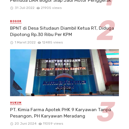
Pemuda LIRA Bogor Siap Jadi Motor Penggerak
31 Juli 2022
21905 views
BOGOR
BPNT di Desa Situdaun Diambil Ketua RT, Diduga
Dipotong Rp.30 Ribu Per KPM
1 Maret 2022
12485 views
HUKUM
PT. Kimia Farma Apotek PHK 9 Karyawan Tanpa
Pesangon, PH Karyawan Meradang
20 Juni 2024
11059 views