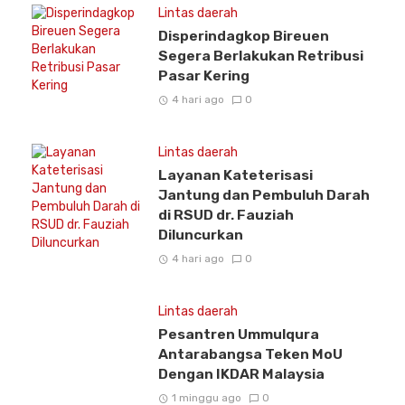
Lintas daerah
Disperindagkop Bireuen
Segera Berlakukan Retribusi
Pasar Kering
4 hari ago
0
Lintas daerah
Layanan Kateterisasi
Jantung dan Pembuluh Darah
di RSUD dr. Fauziah
Diluncurkan
4 hari ago
0
Lintas daerah
Pesantren Ummulqura
Antarabangsa Teken MoU
Dengan IKDAR Malaysia
1 minggu ago
0