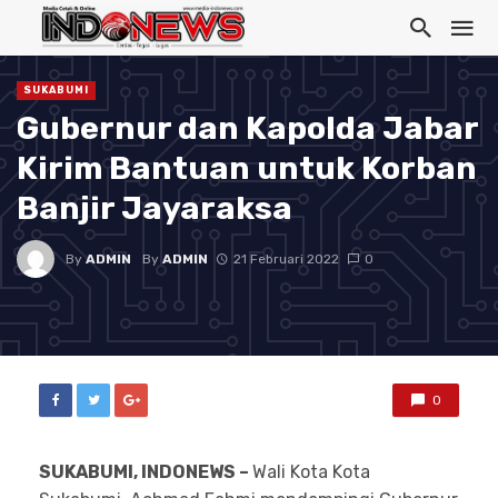
SUKABUMI
Gubernur dan Kapolda Jabar
Kirim Bantuan untuk Korban
Banjir Jayaraksa
By
ADMIN
By
ADMIN
21 Februari 2022
0
0
SUKABUMI, INDONEWS –
Wali Kota Kota