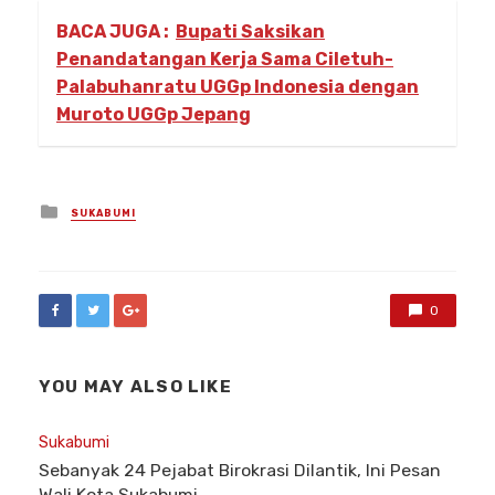
BACA JUGA :
Bupati Saksikan
Penandatangan Kerja Sama Ciletuh-
Palabuhanratu UGGp Indonesia dengan
Muroto UGGp Jepang
Posted
SUKABUMI
in
0
YOU MAY ALSO LIKE
Sukabumi
Sebanyak 24 Pejabat Birokrasi Dilantik, Ini Pesan
Wali Kota Sukabumi