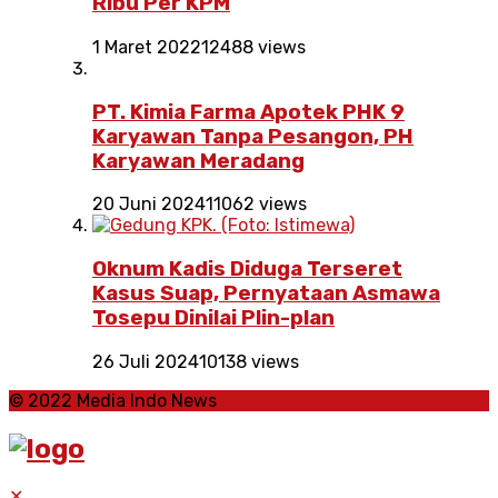
Ribu Per KPM
1 Maret 2022
12488 views
PT. Kimia Farma Apotek PHK 9
Karyawan Tanpa Pesangon, PH
Karyawan Meradang
20 Juni 2024
11062 views
Oknum Kadis Diduga Terseret
Kasus Suap, Pernyataan Asmawa
Tosepu Dinilai Plin-plan
26 Juli 2024
10138 views
© 2022 Media Indo News
✕