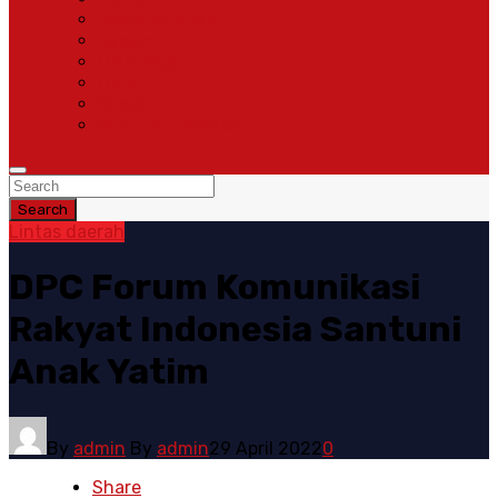
Pemerintahan
Ragam
Olah Raga
Opini
Sosok
Susunan Redaksi
Search
Lintas daerah
DPC Forum Komunikasi
Rakyat Indonesia Santuni
Anak Yatim
By
admin
By
admin
29 April 2022
0
Share