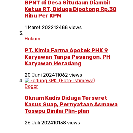
BPNT di Desa Situdaun Diambil
Ketua RT, Diduga Dipotong Rp.30
Ribu Per KPM
1 Maret 2022
12488 views
Hukum
PT. Kimia Farma Apotek PHK 9
Karyawan Tanpa Pesangon, PH
Karyawan Meradang
20 Juni 2024
11062 views
Bogor
Oknum Kadis Diduga Terseret
Kasus Suap, Pernyataan Asmawa
Tosepu Dinilai Plin-plan
26 Juli 2024
10138 views