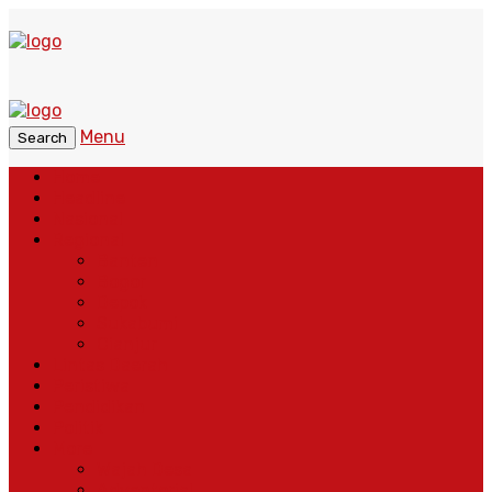
Menu
Search
Home
Headline
Nasional
Regional
Banten
Bogor
Depok
Sukabumi
Cianjur
Lintas Daerah
Peristiwa
Pendidikan
Politik
More
Wajah Desa
Adventorial