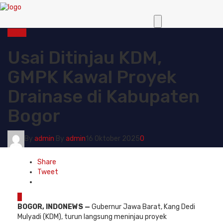
Bogor
Usai Ditinjau KDM,
GMPK Kawal Proyek
Drainase di Kabupaten
Bogor
By
admin
By
admin
16 Oktober 2025
0
Share
Tweet
0
BOGOR, INDONEWS —
Gubernur Jawa Barat, Kang Dedi
Mulyadi (KDM), turun langsung meninjau proyek