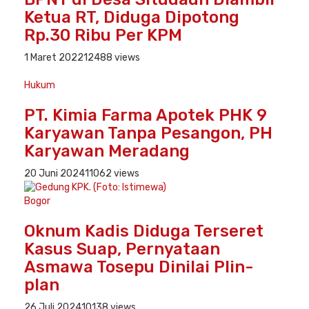
Ketua RT, Diduga Dipotong
Rp.30 Ribu Per KPM
1 Maret 2022
12488 views
Hukum
PT. Kimia Farma Apotek PHK 9
Karyawan Tanpa Pesangon, PH
Karyawan Meradang
20 Juni 2024
11062 views
Bogor
Oknum Kadis Diduga Terseret
Kasus Suap, Pernyataan
Asmawa Tosepu Dinilai Plin-
plan
26 Juli 2024
10138 views