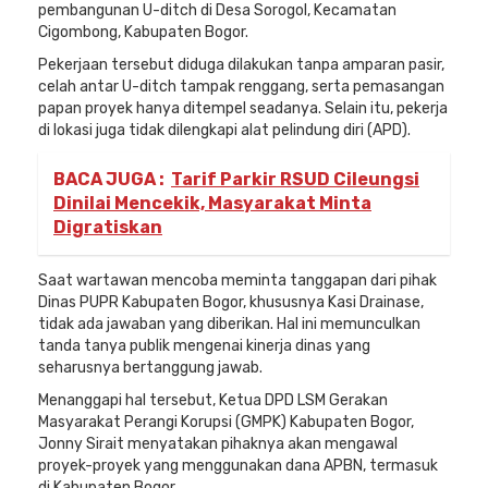
pembangunan U-ditch di Desa Sorogol, Kecamatan
Cigombong, Kabupaten Bogor.
Pekerjaan tersebut diduga dilakukan tanpa amparan pasir,
celah antar U-ditch tampak renggang, serta pemasangan
papan proyek hanya ditempel seadanya. Selain itu, pekerja
di lokasi juga tidak dilengkapi alat pelindung diri (APD).
BACA JUGA :
Tarif Parkir RSUD Cileungsi
Dinilai Mencekik, Masyarakat Minta
Digratiskan
Saat wartawan mencoba meminta tanggapan dari pihak
Dinas PUPR Kabupaten Bogor, khususnya Kasi Drainase,
tidak ada jawaban yang diberikan. Hal ini memunculkan
tanda tanya publik mengenai kinerja dinas yang
seharusnya bertanggung jawab.
Menanggapi hal tersebut, Ketua DPD LSM Gerakan
Masyarakat Perangi Korupsi (GMPK) Kabupaten Bogor,
Jonny Sirait menyatakan pihaknya akan mengawal
proyek-proyek yang menggunakan dana APBN, termasuk
di Kabupaten Bogor.