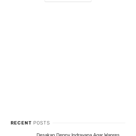
RECENT
POSTS
Desakan Denny Indrayana Agar Wapres