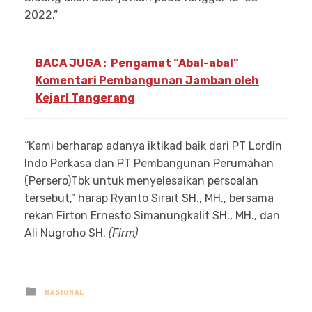
2022.”
BACA JUGA :
Pengamat “Abal-abal”
Komentari Pembangunan Jamban oleh
Kejari Tangerang
“Kami berharap adanya iktikad baik dari PT Lordin
Indo Perkasa dan PT Pembangunan Perumahan
(Persero)Tbk untuk menyelesaikan persoalan
tersebut,” harap Ryanto Sirait SH., MH., bersama
rekan Firton Ernesto Simanungkalit SH., MH., dan
Ali Nugroho SH.
(Firm)
Posted
NASIONAL
in