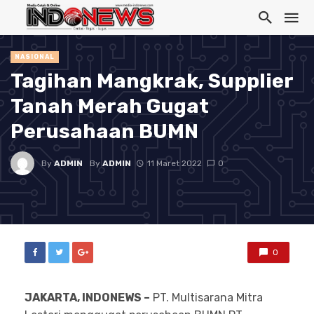
NASIONAL
Tagihan Mangkrak, Supplier
Tanah Merah Gugat
Perusahaan BUMN
By
ADMIN
By
ADMIN
11 Maret 2022
0
0
JAKARTA, INDONEWS –
PT. Multisarana Mitra