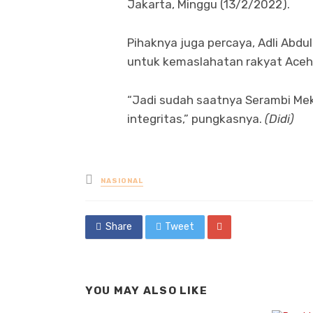
Jakarta, Minggu (13/2/2022).
Pihaknya juga percaya, Adli Abd
untuk kemaslahatan rakyat Aceh
“Jadi sudah saatnya Serambi Mek
integritas,” pungkasnya.
(Didi)
Posted
NASIONAL
in
Share
Tweet
YOU MAY ALSO LIKE