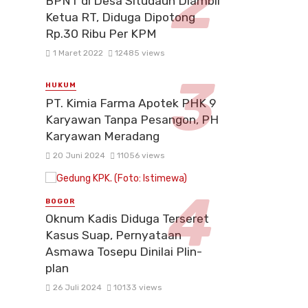
BPNT di Desa Situdaun Diambil
Ketua RT, Diduga Dipotong
Rp.30 Ribu Per KPM
1 Maret 2022
12485 views
HUKUM
PT. Kimia Farma Apotek PHK 9
Karyawan Tanpa Pesangon, PH
Karyawan Meradang
20 Juni 2024
11056 views
BOGOR
Oknum Kadis Diduga Terseret
Kasus Suap, Pernyataan
Asmawa Tosepu Dinilai Plin-
plan
26 Juli 2024
10133 views