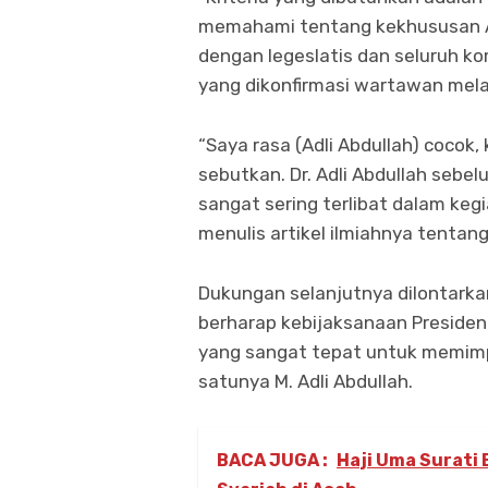
memahami tentang kekhususan Ac
dengan legeslatis dan seluruh k
yang dikonfirmasi wartawan mela
“Saya rasa (Adli Abdullah) cocok
sebutkan. Dr. Adli Abdullah sebe
sangat sering terlibat dalam keg
menulis artikel ilmiahnya tenta
Dukungan selanjutnya dilontarkan,
berharap kebijaksanaan Presiden
yang sangat tepat untuk memimp
satunya M. Adli Abdullah.
BACA JUGA :
Haji Uma Surati