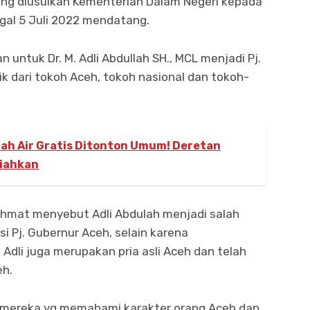
yang diusulkan Kementerian Dalam Negeri kepada
gal 5 Juli 2022 mendatang.
untuk Dr. M. Adli Abdullah SH., MCL menjadi Pj.
ik dari tokoh Aceh, tokoh nasional dan tokoh-
nah Air Gratis Ditonton Umum! Deretan
riahkan
Rahmat menyebut Adli Abdulah menjadi salah
i Pj. Gubernur Aceh, selain karena
dli juga merupakan pria asli Aceh dan telah
eh.
h mereka yg memahami karakter orang Aceh dan