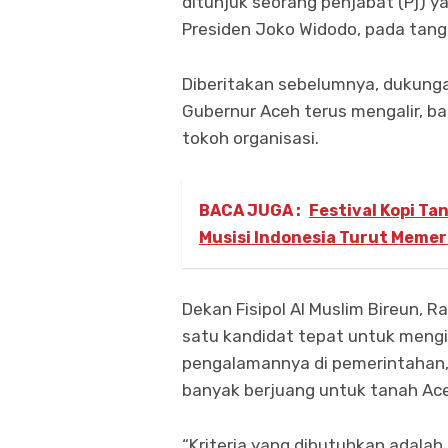
ditunjuk seorang penjabat (Pj) 
Presiden Joko Widodo, pada tang
Diberitakan sebelumnya, dukungan 
Gubernur Aceh terus mengalir, ba
tokoh organisasi.
BACA JUGA :
Festival Kopi Ta
Musisi Indonesia Turut Meme
Dekan Fisipol Al Muslim Bireun, 
satu kandidat tepat untuk mengis
pengalamannya di pemerintahan, A
banyak berjuang untuk tanah Ac
“Kriteria yang dibutuhkan adala