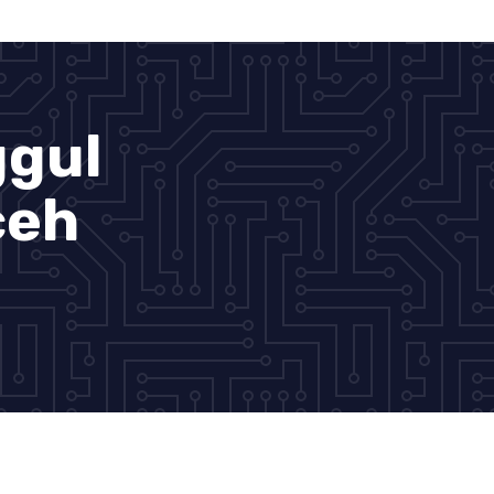
ggul
ceh