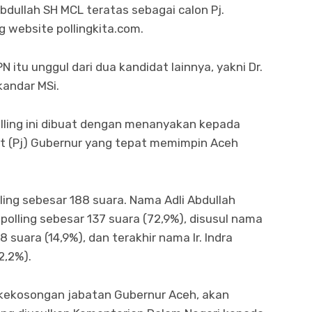
 Abdullah SH MCL teratas sebagai calon Pj.
 website pollingkita.com.
itu unggul dari dua kandidat lainnya, yakni Dr.
skandar MSi.
olling ini dibuat dengan menanyakan kepada
t (Pj) Gubernur yang tepat memimpin Aceh
oling sebesar 188 suara. Nama Adli Abdullah
olling sebesar 137 suara (72,9%), disusul nama
28 suara (14,9%), dan terakhir nama Ir. Indra
2,2%).
i kekosongan jabatan Gubernur Aceh, akan