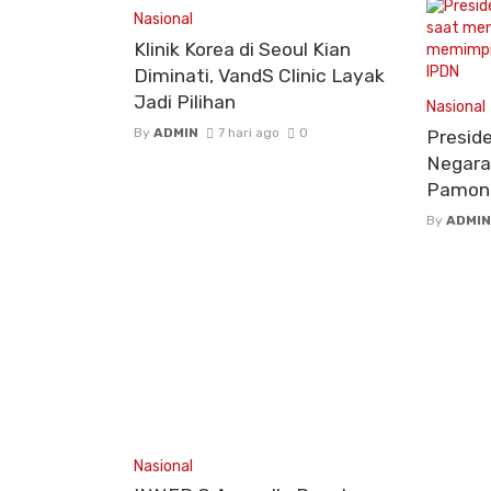
Nasional
Klinik Korea di Seoul Kian
Diminati, VandS Clinic Layak
Jadi Pilihan
Nasional
By
ADMIN
7 hari ago
0
Presid
Negara 
Pamong
By
ADMIN
Nasional