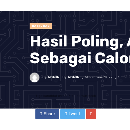
NASIONAL
Hasil Poling,
Sebagai Calo
By
ADMIN
By
ADMIN
14 Februari 2022
1
Tiga kandidat calon Pj. Gubernur Aceh
Share
Tweet