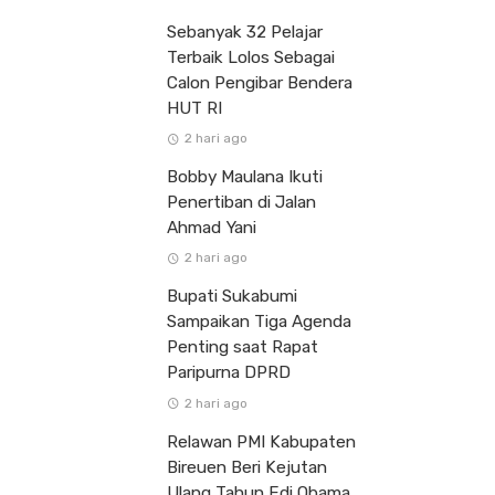
Sebanyak 32 Pelajar
Terbaik Lolos Sebagai
Calon Pengibar Bendera
HUT RI
2 hari ago
Bobby Maulana Ikuti
Penertiban di Jalan
Ahmad Yani
2 hari ago
Bupati Sukabumi
Sampaikan Tiga Agenda
Penting saat Rapat
Paripurna DPRD
2 hari ago
Relawan PMI Kabupaten
Bireuen Beri Kejutan
Ulang Tahun Edi Obama