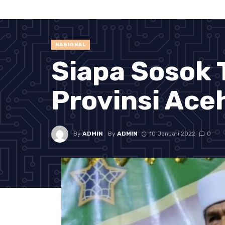
NASIONAL
Siapa Sosok 
Provinsi Ace
By
ADMIN
By
ADMIN
10 Januari 2022
0