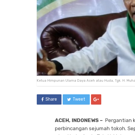
Ketua Himpunan Ulama Daya Aceh atau Huda, Tgk. H. Mu
Share
Tweet
ACEH, INDONEWS –
Pergantian 
perbincangan sejumah tokoh. Se