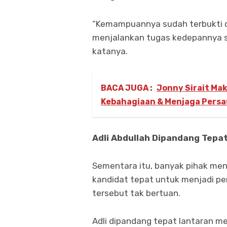
“Kemampuannya sudah terbukti 
menjalankan tugas kedepannya s
katanya.
BACA JUGA :
Jonny Sirait Ma
Kebahagiaan & Menjaga Pers
Adli Abdullah Dipandang Tep
Sementara itu, banyak pihak menila
kandidat tepat untuk menjadi pen
tersebut tak bertuan.
Adli dipandang tepat lantaran m