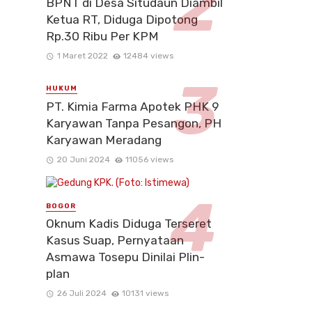
BPNT di Desa Situdaun Diambil
Ketua RT, Diduga Dipotong
Rp.30 Ribu Per KPM
1 Maret 2022
12484 views
HUKUM
PT. Kimia Farma Apotek PHK 9
Karyawan Tanpa Pesangon, PH
Karyawan Meradang
20 Juni 2024
11056 views
BOGOR
Oknum Kadis Diduga Terseret
Kasus Suap, Pernyataan
Asmawa Tosepu Dinilai Plin-
plan
26 Juli 2024
10131 views