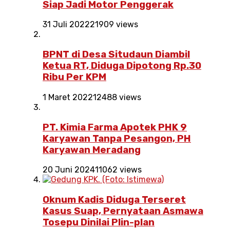
Siap Jadi Motor Penggerak
31 Juli 2022
21909 views
BPNT di Desa Situdaun Diambil
Ketua RT, Diduga Dipotong Rp.30
Ribu Per KPM
1 Maret 2022
12488 views
PT. Kimia Farma Apotek PHK 9
Karyawan Tanpa Pesangon, PH
Karyawan Meradang
20 Juni 2024
11062 views
Oknum Kadis Diduga Terseret
Kasus Suap, Pernyataan Asmawa
Tosepu Dinilai Plin-plan