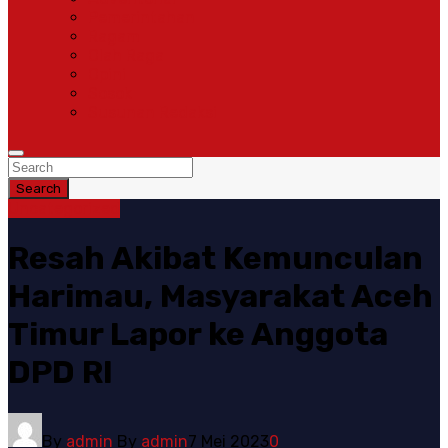
Pemerintahan
Ragam
Olah Raga
Opini
Sosok
Susunan Redaksi
Search
Uncategorized
Resah Akibat Kemunculan
Harimau, Masyarakat Aceh
Timur Lapor ke Anggota
DPD RI
By
admin
By
admin
7 Mei 2023
0