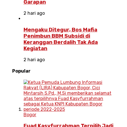
Garapan
2 hari ago
Mengaku Ditegur, Bos Mafia
Penimbun BBM Subsidi di
Keranggan Berdalih Tak Ada
Kegiatan
2 hari ago
Popular
Bogor
Fuad Kasyfurrahman Terpilih Jadi