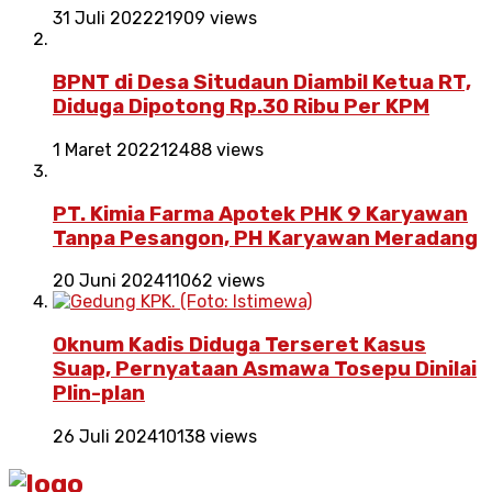
31 Juli 2022
21909 views
BPNT di Desa Situdaun Diambil Ketua RT,
Diduga Dipotong Rp.30 Ribu Per KPM
1 Maret 2022
12488 views
PT. Kimia Farma Apotek PHK 9 Karyawan
Tanpa Pesangon, PH Karyawan Meradang
20 Juni 2024
11062 views
Oknum Kadis Diduga Terseret Kasus
Suap, Pernyataan Asmawa Tosepu Dinilai
Plin-plan
26 Juli 2024
10138 views