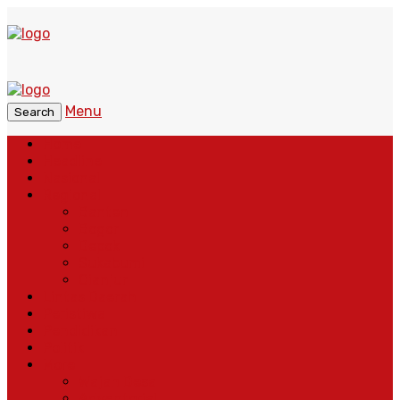
Menu
Search
Home
Headline
Nasional
Regional
Banten
Bogor
Depok
Sukabumi
Cianjur
Lintas Daerah
Peristiwa
Pendidikan
Politik
More
Wajah Desa
Adventorial