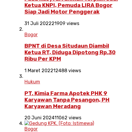
Ketua KNPI, Pemuda LIRA Bogor
Siap Jadi Motor Penggerak
31 Juli 2022
21909 views
Bogor
BPNT di Desa Situdaun Diambil
Ketua RT, Diduga Dipotong Rp.30
Ribu Per KPM
1 Maret 2022
12488 views
Hukum
PT. Kimia Farma Apotek PHK 9
Karyawan Tanpa Pesangon, PH
Karyawan Meradang
20 Juni 2024
11062 views
Bogor