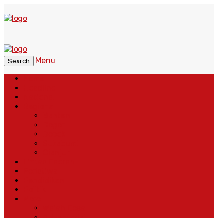
Menu
Search
Home
Headline
Nasional
Regional
Banten
Bogor
Depok
Sukabumi
Cianjur
Lintas Daerah
Peristiwa
Pendidikan
Politik
More
Wajah Desa
Adventorial