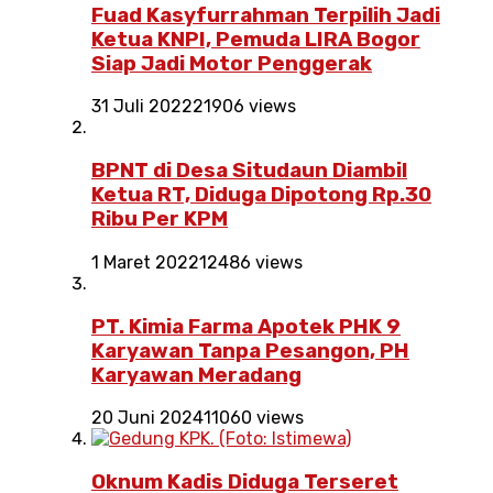
Fuad Kasyfurrahman Terpilih Jadi
Ketua KNPI, Pemuda LIRA Bogor
Siap Jadi Motor Penggerak
31 Juli 2022
21906 views
BPNT di Desa Situdaun Diambil
Ketua RT, Diduga Dipotong Rp.30
Ribu Per KPM
1 Maret 2022
12486 views
PT. Kimia Farma Apotek PHK 9
Karyawan Tanpa Pesangon, PH
Karyawan Meradang
20 Juni 2024
11060 views
Oknum Kadis Diduga Terseret