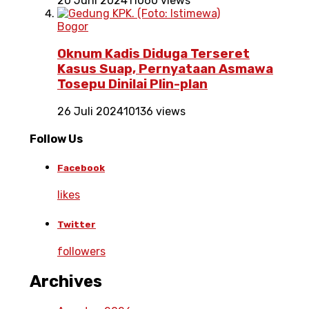
20 Juni 2024
11060 views
Bogor
Oknum Kadis Diduga Terseret
Kasus Suap, Pernyataan Asmawa
Tosepu Dinilai Plin-plan
26 Juli 2024
10136 views
Follow Us
Facebook
likes
Twitter
followers
Archives