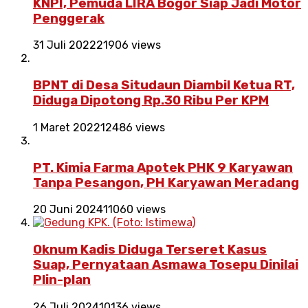
KNPI, Pemuda LIRA Bogor Siap Jadi Motor
Penggerak
31 Juli 2022
21906 views
BPNT di Desa Situdaun Diambil Ketua RT,
Diduga Dipotong Rp.30 Ribu Per KPM
1 Maret 2022
12486 views
PT. Kimia Farma Apotek PHK 9 Karyawan
Tanpa Pesangon, PH Karyawan Meradang
20 Juni 2024
11060 views
Oknum Kadis Diduga Terseret Kasus
Suap, Pernyataan Asmawa Tosepu Dinilai
Plin-plan
26 Juli 2024
10136 views