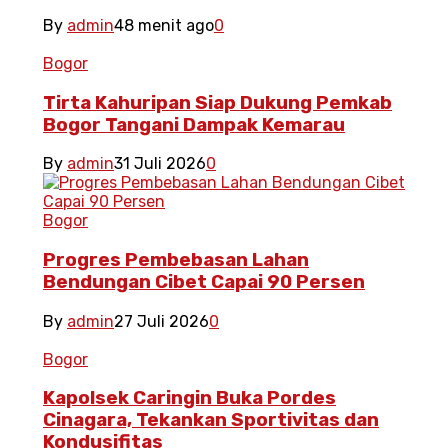
By
admin
48 menit ago
0
Bogor
Tirta Kahuripan Siap Dukung Pemkab
Bogor Tangani Dampak Kemarau
By
admin
31 Juli 2026
0
Bogor
Progres Pembebasan Lahan
Bendungan Cibet Capai 90 Persen
By
admin
27 Juli 2026
0
Bogor
Kapolsek Caringin Buka Pordes
Cinagara, Tekankan Sportivitas dan
Kondusifitas