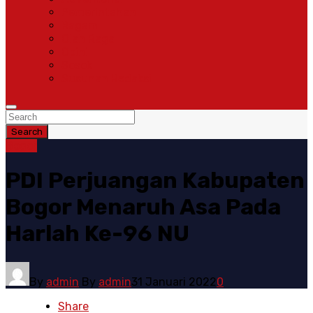
Pemerintahan
Ragam
Olah Raga
Opini
Sosok
Susunan Redaksi
Search
Bogor
PDI Perjuangan Kabupaten
Bogor Menaruh Asa Pada
Harlah Ke-96 NU
By
admin
By
admin
31 Januari 2022
0
Share