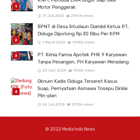
KNPI, Pemuda LIRA Bogor Siap Jadi
Motor Penggerak
31 Juli 2022
21906 views
BPNT di Desa Situdaun Diambil Ketua RT,
Diduga Dipotong Rp.30 Ribu Per KPM
1 Maret 2022
12486 views
PT. Kimia Farma Apotek PHK 9 Karyawan
Tanpa Pesangon, PH Karyawan Meradang
20 Juni 2024
11060 views
Oknum Kadis Diduga Terseret Kasus
Suap, Pernyataan Asmawa Tosepu Dinilai
Plin-plan
26 Juli 2024
10136 views
© 2022 Media Indo News