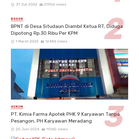
31 Juli 2022
21906 views
BOGOR
BPNT di Desa Situdaun Diambil Ketua RT, Diduga
Dipotong Rp.30 Ribu Per KPM
1 Maret 2022
12486 views
HUKUM
PT. Kimia Farma Apotek PHK 9 Karyawan Tanpa
Pesangon, PH Karyawan Meradang
20 Juni 2024
11060 views