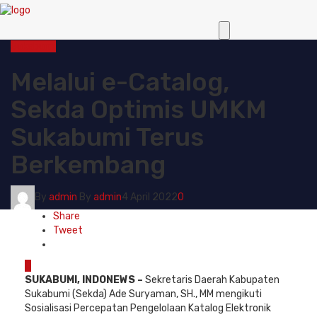
Sukabumi
Melalui e-Catalog,
Sekda Optimis UMKM
Sukabumi Terus
Berkembang
By
admin
By
admin
4 April 2022
0
Share
Tweet
0
SUKABUMI, INDONEWS –
Sekretaris Daerah Kabupaten
Sukabumi (Sekda) Ade Suryaman, SH., MM mengikuti
Sosialisasi Percepatan Pengelolaan Katalog Elektronik