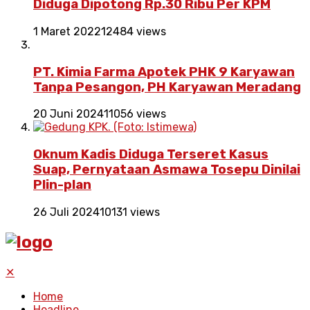
Diduga Dipotong Rp.30 Ribu Per KPM
1 Maret 2022
12484 views
PT. Kimia Farma Apotek PHK 9 Karyawan
Tanpa Pesangon, PH Karyawan Meradang
20 Juni 2024
11056 views
Oknum Kadis Diduga Terseret Kasus
Suap, Pernyataan Asmawa Tosepu Dinilai
Plin-plan
26 Juli 2024
10131 views
✕
Home
Headline