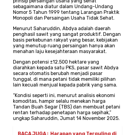
prinsip persaingan usaha yang sehat
sebagaimana diatur dalam Undang-Undang
Nomor 5 Tahun 1999 tentang Larangan Praktik
Monopoli dan Persaingan Usaha Tidak Sehat.
Menurut Saharuddin, Abdya adalah daerah
penghasil sawit yang sangat produktif. Dengan
basis perkebunan rakyat yang besar, kebijakan
yang menutup ruang persaingan hanya akan
menahan laju kesejahteraan masyarakat.
Dengan potensi ±12.500 hektare yang
diarahkan kepada satu PKS, pasar sawit Abdya
secara otomatis berubah menjadi pasar
tunggal, di mana petani tidak memiliki pilihan
lain kecuali menjual kepada pabrik yang sama.
“Kondisi seperti ini, menurut analisis ekonomi
komoditas, hampir selalu menekan harga
Tandan Buah Segar (TBS) dan membuat petani
rentan terhadap penetapan harga sepihak,”
ungkap Saharuddin, Jumat 14 November 2025.
BACA JUGA :
Harapan yang Terguling di