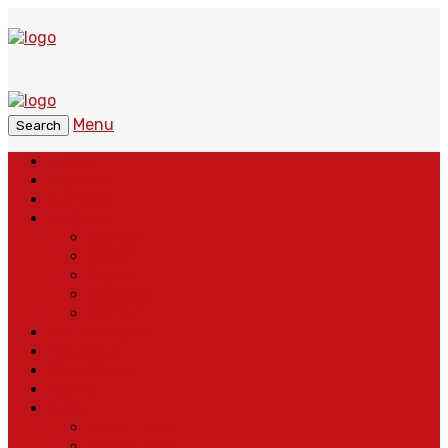
Menu
Search
Home
Headline
Nasional
Regional
Banten
Bogor
Depok
Sukabumi
Cianjur
Lintas Daerah
Peristiwa
Pendidikan
Politik
More
Wajah Desa
Adventorial