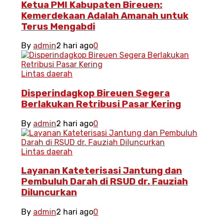
Ketua PMI Kabupaten Bireuen:
Kemerdekaan Adalah Amanah untuk
Terus Mengabdi
By
admin
2 hari ago
0
Lintas daerah
Disperindagkop Bireuen Segera
Berlakukan Retribusi Pasar Kering
By
admin
2 hari ago
0
Lintas daerah
Layanan Kateterisasi Jantung dan
Pembuluh Darah di RSUD dr. Fauziah
Diluncurkan
By
admin
2 hari ago
0