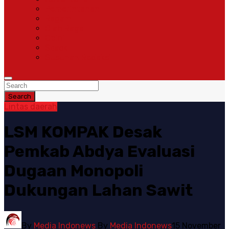
Pemerintahan
Ragam
Olah Raga
Opini
Sosok
Susunan Redaksi
Search
Lintas daerah
LSM KOMPAK Desak
Pemkab Abdya Evaluasi
Dugaan Monopoli
Dukungan Lahan Sawit
By
Media Indonews
By
Media Indonews
15 November