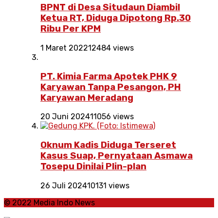
BPNT di Desa Situdaun Diambil
Ketua RT, Diduga Dipotong Rp.30
Ribu Per KPM
1 Maret 2022
12484 views
PT. Kimia Farma Apotek PHK 9
Karyawan Tanpa Pesangon, PH
Karyawan Meradang
20 Juni 2024
11056 views
Oknum Kadis Diduga Terseret
Kasus Suap, Pernyataan Asmawa
Tosepu Dinilai Plin-plan
26 Juli 2024
10131 views
© 2022 Media Indo News