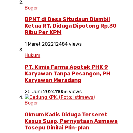
Bogor
BPNT di Desa Situdaun Diambil
Ketua RT, Diduga Dipotong Rp.30
Ribu Per KPM
1 Maret 2022
12484 views
Hukum
PT. Kimia Farma Apotek PHK 9
Karyawan Tanpa Pesangon, PH
Karyawan Meradang
20 Juni 2024
11056 views
Bogor
Oknum Kadis Diduga Terseret
Kasus Suap, Pernyataan Asmawa
Tosepu Dinilai Plin-plan