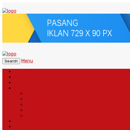
Menu
Search
Home
Headline
Nasional
Regional
Banten
Bogor
Depok
Sukabumi
Cianjur
Lintas Daerah
Peristiwa