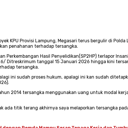
yek KPU Provisi Lampung, Megasari terus bergulir di Polda
ukan penahanan terhadap tersangka.
 Perkembangan Hasil Penyelidikan(SP2HP) terlapor Insani Z
6/ Ditreskrimum tanggal 15 Januari 2026 hingga kini tersa
rhadap tersangka.
agi ini sudah proses hukum, apalagi ini kan sudah ditetap
026).
i tahun 2014 tersangka menggunakan uang untuk modal kerj
k ada titik terang akhirnya saya melaporkan tersangka pa
 PGN dengan Pemda Mampu Serap Tenaga Kerja dan Tum