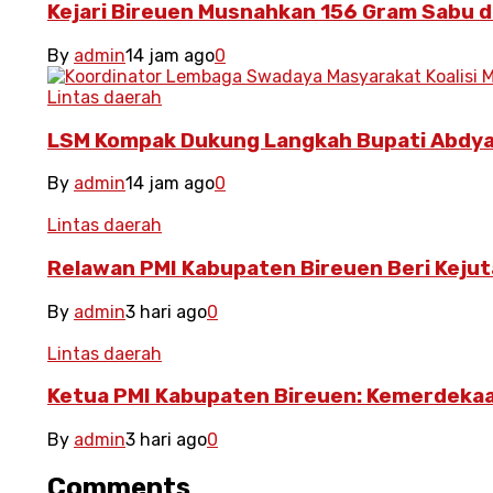
Kejari Bireuen Musnahkan 156 Gram Sabu d
By
admin
14 jam ago
0
Lintas daerah
LSM Kompak Dukung Langkah Bupati Abdya
By
admin
14 jam ago
0
Lintas daerah
Relawan PMI Kabupaten Bireuen Beri Kejut
By
admin
3 hari ago
0
Lintas daerah
Ketua PMI Kabupaten Bireuen: Kemerdeka
By
admin
3 hari ago
0
Comments