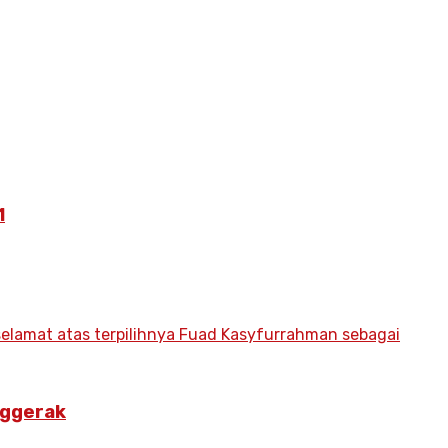
1
nggerak