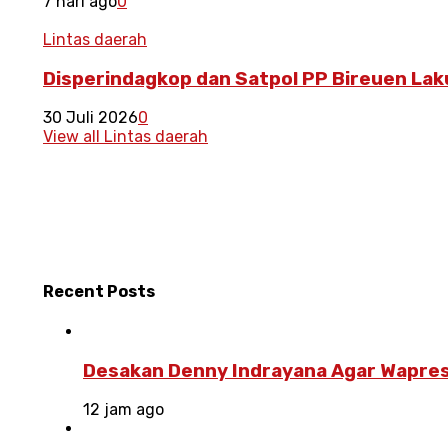
7 hari ago
0
Lintas daerah
Disperindagkop dan Satpol PP Bireuen La
30 Juli 2026
0
View all Lintas daerah
Recent
Posts
Desakan Denny Indrayana Agar Wapres
12 jam ago