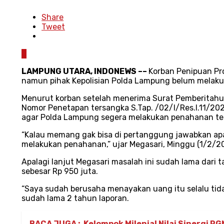
Share
Tweet
0
LAMPUNG UTARA
, INDONEWS –
–
Korban Penipuan Pro
namun pihak Kepolisian Polda Lampung belum melak
Menurut korban setelah menerima Surat Pemberitahuan
Nomor Penetapan tersangka S.Tap. /02/I/Res.I.11/202
agar Polda Lampung segera melakukan penahanan te
“Kalau memang gak bisa di pertanggung jawabkan apal
melakukan penahanan,” ujar Megasari, Minggu (1/2/2
Apalagi lanjut Megasari masalah ini sudah lama dar
sebesar Rp 950 juta.
“Saya sudah berusaha menayakan uang itu selalu tida
sudah lama 2 tahun laporan.
BACA JUGA :
Kelompok Milenial Nilai Sinergi