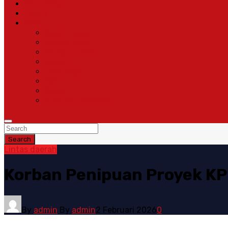
Pendidikan
Politik
More
Wajah Desa
Adventorial
Pemerintahan
Ragam
Olah Raga
Opini
Sosok
Susunan Redaksi
Search
Lintas daerah
Korban Penipuan Proyek KP
By
admin
By
admin
2 Februari 2026
0