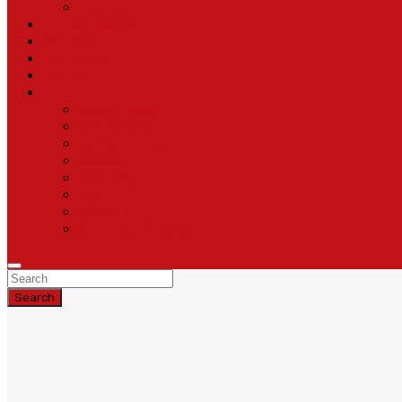
Cianjur
Lintas Daerah
Peristiwa
Pendidikan
Politik
More
Wajah Desa
Adventorial
Pemerintahan
Ragam
Olah Raga
Opini
Sosok
Susunan Redaksi
Search