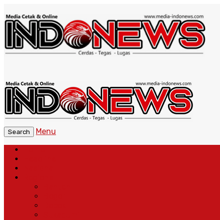
Menu
Search
Home
Headline
Nasional
Regional
Banten
Bogor
Depok
Sukabumi