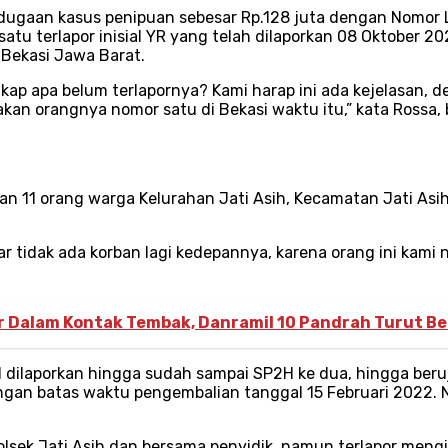
 dugaan kasus penipuan sebesar Rp.128 juta dengan Nomor
atu terlapor inisial YR yang telah dilaporkan 08 Oktober 2
 Bekasi Jawa Barat.
kap apa belum terlapornya? Kami harap ini ada kejelasan, d
n orangnya nomor satu di Bekasi waktu itu,” kata Rossa,
n 11 orang warga Kelurahan Jati Asih, Kecamatan Jati Asi
r tidak ada korban lagi kedepannya, karena orang ini kam
r Dalam Kontak Tembak, Danramil 10 Pandrah Turut B
1 dilaporkan hingga sudah sampai SP2H ke dua, hingga beru
ngan batas waktu pengembalian tanggal 15 Februari 2022. N
Polsek Jati Asih dan bersama penyidik, namun terlapor meng