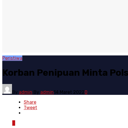
Peristiwa
Korban Penipuan Minta Pols
By
admin
By
admin
14 Maret 2022
0
Share
Tweet
0