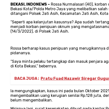
BEKASI, INDONEWS –
Rossa Nurmalasari (40), korban
Bekasi Kota/Polda Metro Jaya yang melibatkan salah s
ditangani Polsek Jati Asih, Kecamatan Jati Asih, Kota
“Seperti apa kelanjutan kasusnya? Apa sudah tertang
menjadi korban penipuan oknum yang mengatasnamaka
(14/3/2022), di Polsek Jati Asih.
Rossa berharap kasus penipuan yang merugikannya da
pidananya.
“Saya minta pelaku tertangkap dan masuk penjara aga
di Kota Bekasi,” bebernya.
BACA JUGA :
Pratu Fuad Nazawir Siregar Gugu
Ia mengungkapkan, kasus ini pada bulan Oktober 202
mengembalikan uang kerugian senilai Rp.128 juta, de
belum mengembalikan.
Mirisnya lagi, surat kesepakatan dibuat pada kantor 