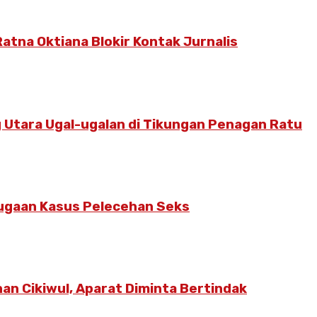
atna Oktiana Blokir Kontak Jurnalis
 Utara Ugal-ugalan di Tikungan Penagan Ratu
Dugaan Kasus Pelecehan Seks
an Cikiwul, Aparat Diminta Bertindak