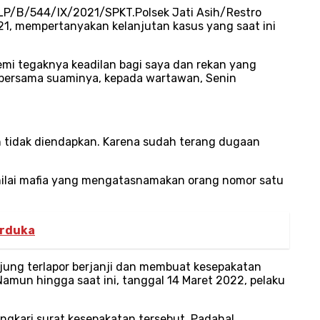
 LP/B/544/IX/2021/SPKT.Polsek Jati Asih/Restro
021, mempertanyakan kelanjutan kasus yang saat ini
emi tegaknya keadilan bagi saya dan rekan yang
 bersama suaminya, kepada wartawan, Senin
h tidak diendapkan. Karena sudah terang dugaan
i nilai mafia yang mengatasnamakan orang nomor satu
erduka
jung terlapor berjanji dan membuat kesepakatan
amun hingga saat ini, tanggal 14 Maret 2022, pelaku
ingkari surat kesepakatan tersebut. Padahal