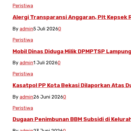
Peristiwa
Alergi Transparansi Anggaran, Plt Kepsek R
By
admin
5 Juli 2026
0
Peristiwa
Mobil Dinas Diduga Milik DPMPTSP Lampung
By
admin
1 Juli 2026
0
Peristiwa
Kasatpol PP Kota Bekasi Dilaporkan Atas 
By
admin
26 Juni 2026
0
Peristiwa
Dugaan Penimbunan BBM Subsidi di Kelurah
By
admin
23 Juni 2026
0