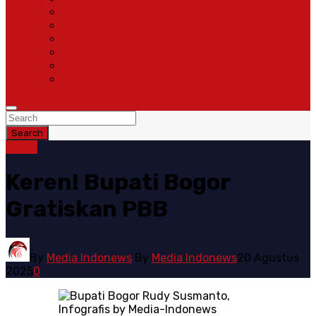
Pemerintahan
Ragam
Olah Raga
Opini
Sosok
Susunan Redaksi
Search
Bogor
Keren! Bupati Bogor
Gratiskan PBB
By
Media Indonews
By
Media Indonews
20 Agustus
2025
0