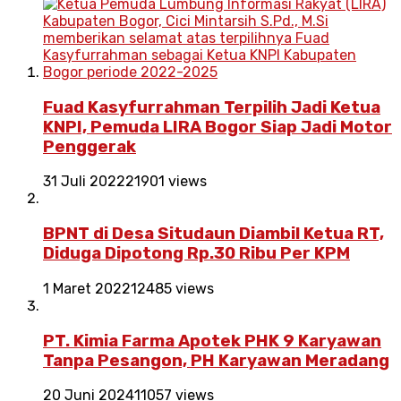
Fuad Kasyfurrahman Terpilih Jadi Ketua
KNPI, Pemuda LIRA Bogor Siap Jadi Motor
Penggerak
31 Juli 2022
21901 views
BPNT di Desa Situdaun Diambil Ketua RT,
Diduga Dipotong Rp.30 Ribu Per KPM
1 Maret 2022
12485 views
PT. Kimia Farma Apotek PHK 9 Karyawan
Tanpa Pesangon, PH Karyawan Meradang
20 Juni 2024
11057 views