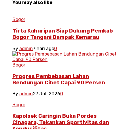
You may also like
Bogor
Tirta Kahuripan Siap Dukung Pemkab
Bogor Tangani Dampak Kemarau
By
admin
7 hari ago
0
Bogor
Progres Pembebasan Lahan
Bendungan Cibet Capai 90 Persen
By
admin
27 Juli 2026
0
Bogor
Kapolsek Caringin Buka Pordes
Cinagara, Tekankan Sportivitas dan
Kondusifitas