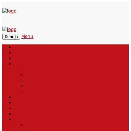
Menu
Search
Home
Headline
Nasional
Regional
Banten
Bogor
Depok
Sukabumi
Cianjur
Lintas Daerah
Peristiwa
Pendidikan
Politik
More
Wajah Desa
Adventorial