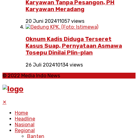
Karyawan Tanpa Pesangon, PH
Karyawan Meradang
20 Juni 2024
11057 views
Oknum Kadis Diduga Terseret
Kasus Suap, Pernyataan Asmawa
Tosepu Dinilai Plin-plan
26 Juli 2024
10134 views
© 2022 Media Indo News
✕
Home
Headline
Nasional
Regional
Banten