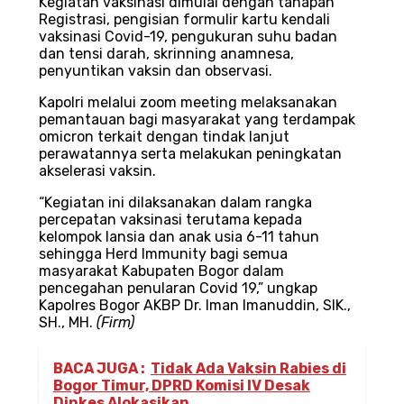
Kegiatan vaksinasi dimulai dengan tahapan
Registrasi, pengisian formulir kartu kendali
vaksinasi Covid-19, pengukuran suhu badan
dan tensi darah, skrinning anamnesa,
penyuntikan vaksin dan observasi.
Kapolri melalui zoom meeting melaksanakan
pemantauan bagi masyarakat yang terdampak
omicron terkait dengan tindak lanjut
perawatannya serta melakukan peningkatan
akselerasi vaksin.
“Kegiatan ini dilaksanakan dalam rangka
percepatan vaksinasi terutama kepada
kelompok lansia dan anak usia 6-11 tahun
sehingga Herd Immunity bagi semua
masyarakat Kabupaten Bogor dalam
pencegahan penularan Covid 19,” ungkap
Kapolres Bogor AKBP Dr. Iman Imanuddin, SIK.,
SH., MH.
(Firm)
BACA JUGA :
Tidak Ada Vaksin Rabies di
Bogor Timur, DPRD Komisi IV Desak
Dinkes Alokasikan