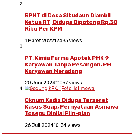
BPNT di Desa Situdaun Diambil
Ketua RT, Diduga Dipotong Rp.30
Ribu Per KPM
1 Maret 2022
12485 views
PT. Kimia Farma Apotek PHK 9
Karyawan Tanpa Pesangon, PH
Karyawan Meradang
20 Juni 2024
11057 views
Oknum Kadis Diduga Terseret
Kasus Suap, Pernyataan Asmawa
Tosepu Dinilai Plin-plan
26 Juli 2024
10134 views