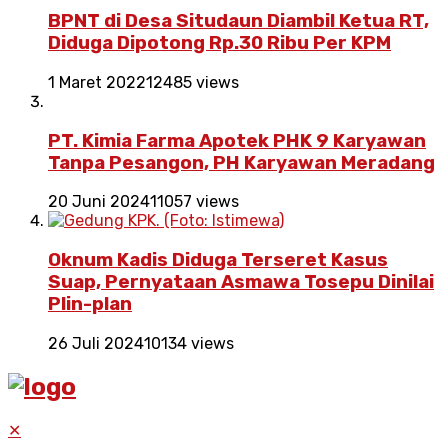
BPNT di Desa Situdaun Diambil Ketua RT,
Diduga Dipotong Rp.30 Ribu Per KPM
1 Maret 2022
12485 views
PT. Kimia Farma Apotek PHK 9 Karyawan
Tanpa Pesangon, PH Karyawan Meradang
20 Juni 2024
11057 views
Oknum Kadis Diduga Terseret Kasus
Suap, Pernyataan Asmawa Tosepu Dinilai
Plin-plan
26 Juli 2024
10134 views
✕