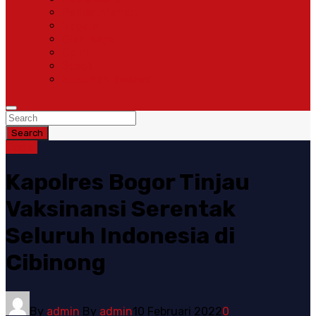
Pemerintahan
Ragam
Olah Raga
Opini
Sosok
Susunan Redaksi
Search
Bogor
Kapolres Bogor Tinjau
Vaksinansi Serentak
Seluruh Indonesia di
Cibinong
By
admin
By
admin
10 Februari 2022
0