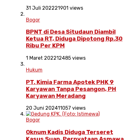
31 Juli 2022
21901 views
Bogor
BPNT di Desa Situdaun Diambil
Ketua RT, Diduga Dipotong Rp.30
Ribu Per KPM
1 Maret 2022
12485 views
Hukum
PT. Kimia Farma Apotek PHK 9
Karyawan Tanpa Pesangon, PH
Karyawan Meradang
20 Juni 2024
11057 views
Bogor
Oknum Kadis Diduga Terseret
Kasus Suap, Pernyataan Asmawa