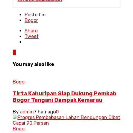
Posted in
Bogor
Share
Tweet
0
You may also like
Bogor
Tirta Kahuripan Siap Dukung Pemkab
Bogor Tangani Dampak Kemarau
By
admin
7 hari ago
0
Bogor