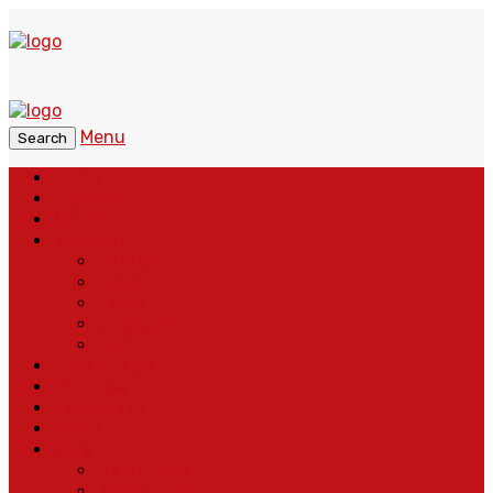
Menu
Search
Home
Headline
Nasional
Regional
Banten
Bogor
Depok
Sukabumi
Cianjur
Lintas Daerah
Peristiwa
Pendidikan
Politik
More
Wajah Desa
Adventorial