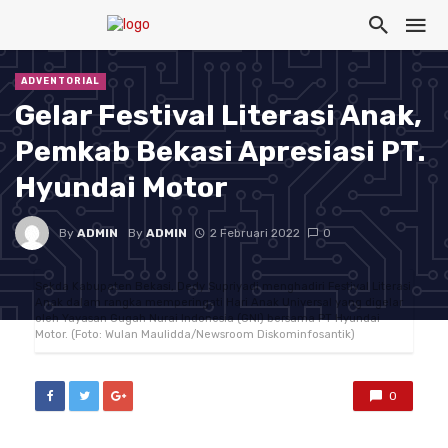
ADVENTORIAL
Gelar Festival Literasi Anak,
Pemkab Bekasi Apresiasi PT.
Hyundai Motor
By
ADMIN
By
ADMIN
2 Februari 2022
0
Sekda Kabupaten Bekasi, Dedy Supriyadi menghadiri Festival Literasi
Anak dalam rangka memperingati Hari Anak Universal yang digelar
oleh Yayasan Gugah Nurai Indonesia (GNI) bersama PT Hyundai
Motor. (Foto: Wulan Maulidda/Newsroom Diskominfosantik)
0