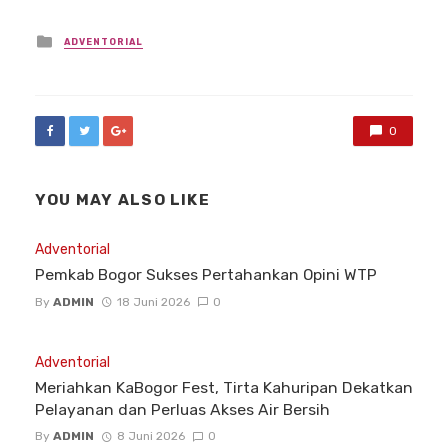
Posted
ADVENTORIAL
in
0
YOU MAY ALSO LIKE
Adventorial
Pemkab Bogor Sukses Pertahankan Opini WTP
By
ADMIN
18 Juni 2026
0
Adventorial
Meriahkan KaBogor Fest, Tirta Kahuripan Dekatkan
Pelayanan dan Perluas Akses Air Bersih
By
ADMIN
8 Juni 2026
0