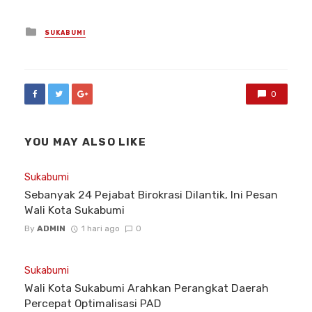
Posted
SUKABUMI
in
0
YOU MAY ALSO LIKE
Sukabumi
Sebanyak 24 Pejabat Birokrasi Dilantik, Ini Pesan
Wali Kota Sukabumi
By
ADMIN
1 hari ago
0
Sukabumi
Wali Kota Sukabumi Arahkan Perangkat Daerah
Percepat Optimalisasi PAD