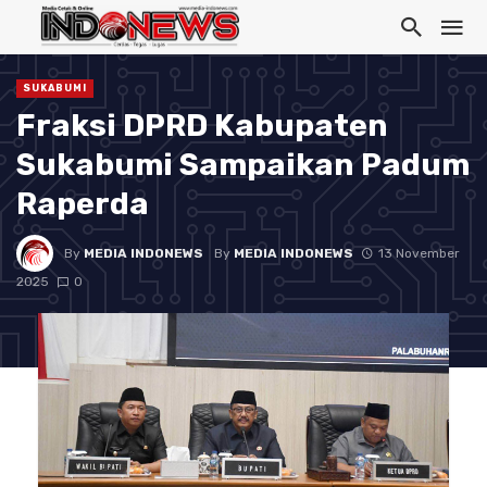
SUKABUMI
Fraksi DPRD Kabupaten
Sukabumi Sampaikan Padum
Raperda
By
MEDIA INDONEWS
By
MEDIA INDONEWS
13 November
2025
0