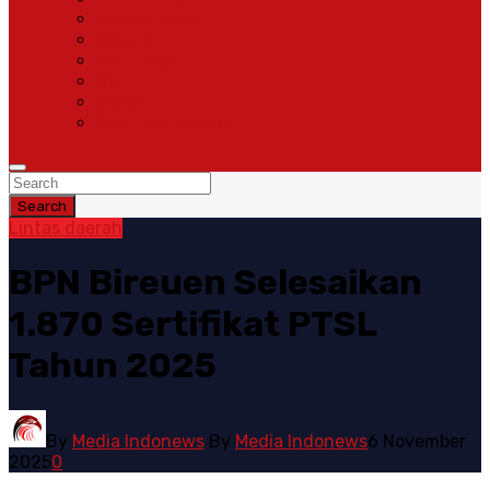
Pemerintahan
Ragam
Olah Raga
Opini
Sosok
Susunan Redaksi
Search
Lintas daerah
BPN Bireuen Selesaikan
1.870 Sertifikat PTSL
Tahun 2025
By
Media Indonews
By
Media Indonews
6 November
2025
0