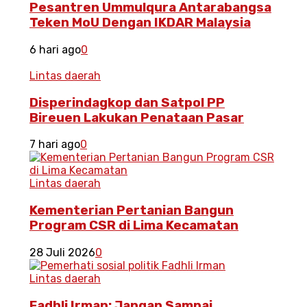
Pesantren Ummulqura Antarabangsa
Teken MoU Dengan IKDAR Malaysia
6 hari ago
0
Lintas daerah
Disperindagkop dan Satpol PP
Bireuen Lakukan Penataan Pasar
7 hari ago
0
Lintas daerah
Kementerian Pertanian Bangun
Program CSR di Lima Kecamatan
28 Juli 2026
0
Lintas daerah
Fadhli Irman: Jangan Sampai