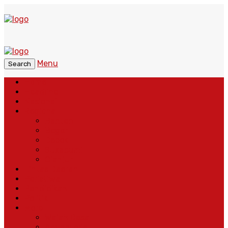
Menu
Search
Home
Headline
Nasional
Regional
Banten
Bogor
Depok
Sukabumi
Cianjur
Lintas Daerah
Peristiwa
Pendidikan
Politik
More
Wajah Desa
Adventorial