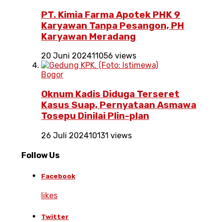
PT. Kimia Farma Apotek PHK 9
Karyawan Tanpa Pesangon, PH
Karyawan Meradang
20 Juni 2024
11056 views
Bogor
Oknum Kadis Diduga Terseret
Kasus Suap, Pernyataan Asmawa
Tosepu Dinilai Plin-plan
26 Juli 2024
10131 views
Follow Us
Facebook
likes
Twitter