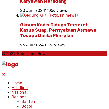
Karyawan Meradang
20 Juni 2024
11056 views
Oknum Kadis Diduga Terseret
Kasus Suap, Pernyataan Asmawa
Tosepu Dinilai Plin-plan
26 Juli 2024
10131 views
© 2022 Media Indo News
✕
Home
Headline
Nasional
Regional
Banten
Bogor