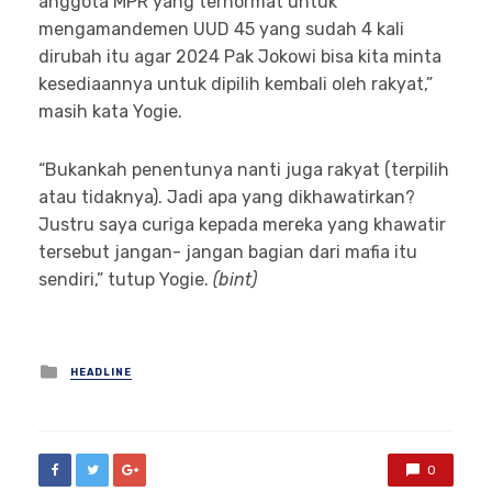
anggota MPR yang terhormat untuk
mengamandemen UUD 45 yang sudah 4 kali
dirubah itu agar 2024 Pak Jokowi bisa kita minta
kesediaannya untuk dipilih kembali oleh rakyat,”
masih kata Yogie.
“Bukankah penentunya nanti juga rakyat (terpilih
atau tidaknya). Jadi apa yang dikhawatirkan?
Justru saya curiga kepada mereka yang khawatir
tersebut jangan- jangan bagian dari mafia itu
sendiri,” tutup Yogie.
(bint)
Posted
HEADLINE
in
0