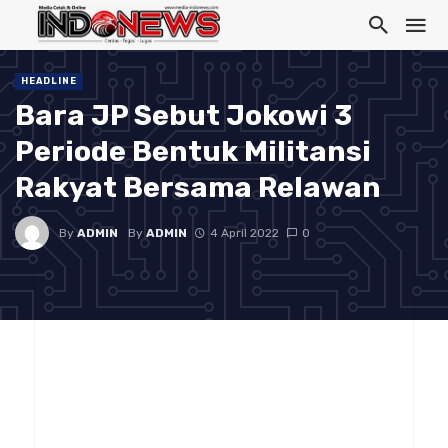
HEADLINE
Bara JP Sebut Jokowi 3
Periode Bentuk Militansi
Rakyat Bersama Relawan
By
ADMIN
By
ADMIN
4 April 2022
0