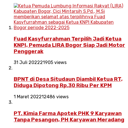
Fuad Kasyfurrahman Terpilih Jadi Ketua
KNPI, Pemuda LIRA Bogor Siap Jadi Motor
Penggerak
31 Juli 2022
21905 views
BPNT di Desa Situdaun Diambil Ketua RT,
Diduga Dipotong Rp.30 Ribu Per KPM
1 Maret 2022
12486 views
PT. Kimia Farma Apotek PHK 9 Karyawan
Tanpa Pesangon, PH Karyawan Meradang