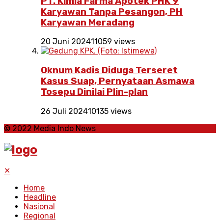
PT. Kimia Farma Apotek PHK 9
Karyawan Tanpa Pesangon, PH
Karyawan Meradang
20 Juni 2024
11059 views
Oknum Kadis Diduga Terseret
Kasus Suap, Pernyataan Asmawa
Tosepu Dinilai Plin-plan
26 Juli 2024
10135 views
© 2022 Media Indo News
✕
Home
Headline
Nasional
Regional