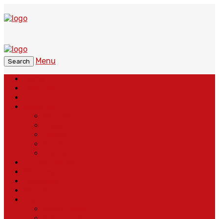
Menu
Search
Home
Headline
Nasional
Regional
Banten
Bogor
Depok
Sukabumi
Cianjur
Lintas Daerah
Peristiwa
Pendidikan
Politik
More
Wajah Desa
Adventorial