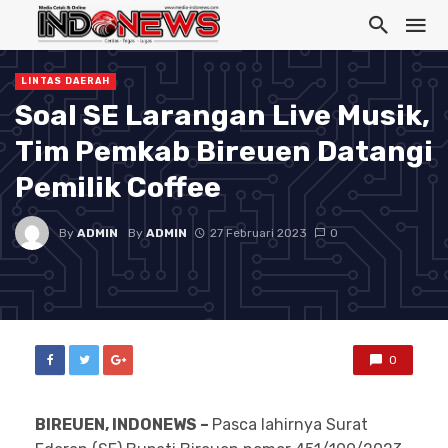
LINTAS DAERAH
Soal SE Larangan Live Musik,
Tim Pemkab Bireuen Datangi
Pemilik Coffee
By
ADMIN
By
ADMIN
27 Februari 2023
0
0
BIREUEN, INDONEWS –
Pasca lahirnya Surat