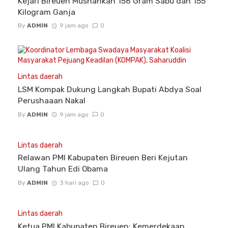
Kejari Bireuen Musnahkan 156 Gram Sabu dan 155
Kilogram Ganja
By
ADMIN
9 jam ago
0
Lintas daerah
LSM Kompak Dukung Langkah Bupati Abdya Soal
Perushaaan Nakal
By
ADMIN
9 jam ago
0
Lintas daerah
Relawan PMI Kabupaten Bireuen Beri Kejutan
Ulang Tahun Edi Obama
By
ADMIN
3 hari ago
0
Lintas daerah
Ketua PMI Kabupaten Bireuen: Kemerdekaan