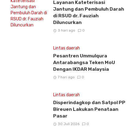
Layanan Kateterisasi
Jantung dan Pembuluh Darah
di RSUD dr. Fauziah
Diluncurkan
3 hari ago
0
Lintas daerah
Pesantren Ummulqura
Antarabangsa Teken MoU
Dengan IKDAR Malaysia
7 hari ago
0
Lintas daerah
Disperindagkop dan Satpol PP
Bireuen Lakukan Penataan
Pasar
30 Juli 2026
0